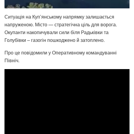
Ситуація на Куп’янському напрямку залишається
напруженою. Місто — стратегічна ціль для ворога.
Окупанти накопичували сили біля Радьківки та
Голубівки – газогін пошкоджено й затоплено.
Про це повідомили у Оперативному командуванні
Північ.