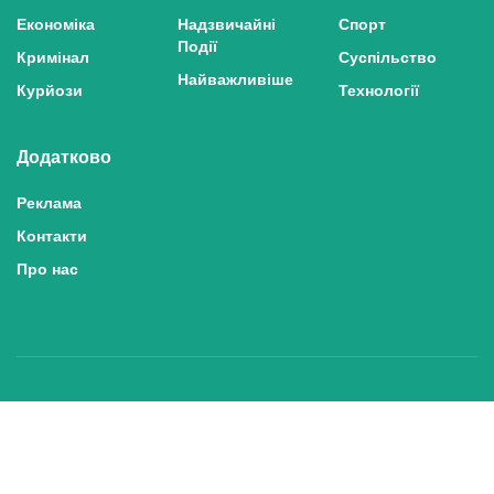
Економіка
Надзвичайні
Спорт
Події
Кримінал
Суспільство
Найважливіше
Курйози
Технології
Додатково
Реклама
Контакти
Про нас
Політика конфіденційності та захисту персональних даних
Політика користування сайтом
Правила використання матеріалів сайту
© 2025 inshe.tv