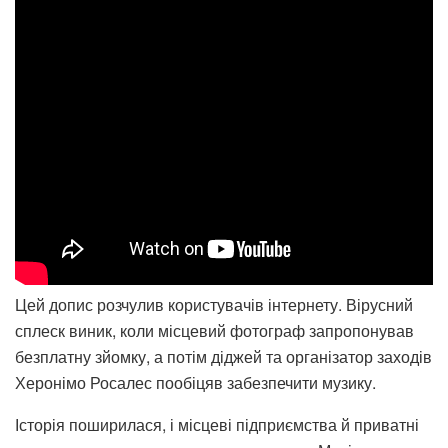
Цей допис розчулив користувачів інтернету. Вірусний
сплеск виник, коли місцевий фотограф запропонував
безплатну зйомку, а потім діджей та організатор заходів
Херонімо Росалес пообіцяв забезпечити музику.
Історія поширилася, і місцеві підприємства й приватні