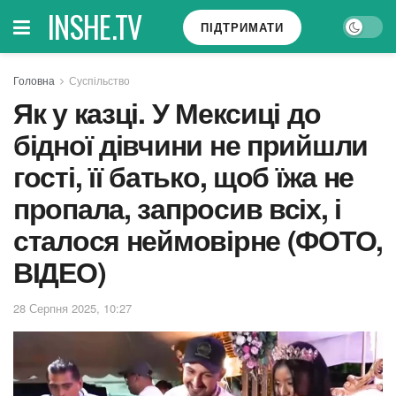
INSHE.TV
ПІДТРИМАТИ
Головна
Суспільство
Як у казці. У Мексиці до
бідної дівчини не прийшли
гості, її батько, щоб їжа не
пропала, запросив всіх, і
сталося неймовірне (ФОТО,
ВІДЕО)
28 Серпня 2025, 10:27