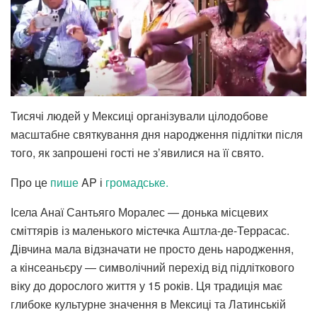
Тисячі людей у Мексиці організували цілодобове
масштабне святкування дня народження підлітки після
того, як запрошені гості не з’явилися на її свято.
Про це
пише
AP і
громадське.
Ісела Анаї Сантьяго Моралес — донька місцевих
сміттярів із маленького містечка Аштла-де-Террасас.
Дівчина мала відзначати не просто день народження,
а кінсеаньєру — символічний перехід від підліткового
віку до дорослого життя у 15 років. Ця традиція має
глибоке культурне значення в Мексиці та Латинській