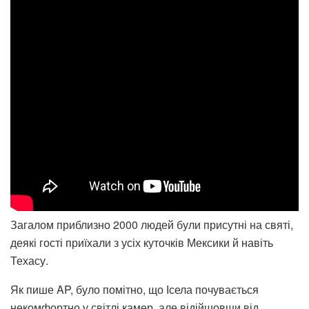
Загалом приблизно 2000 людей були присутні на святі,
деякі гості приїхали з усіх куточків Мексики й навіть
Техасу.
Як пише AP, було помітно, що Ісела почувається
некомфортно у світлі камер, але відійшовши від