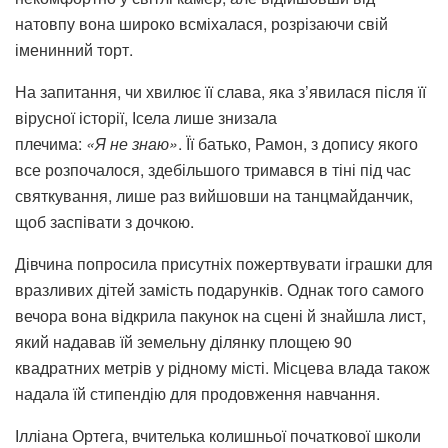
натовпу вона широко всміхалася, розрізаючи свій
іменинний торт.
На запитання, чи хвилює її слава, яка з’явилася після її
вірусної історії, Ісела лише знизала
плечима:
«Я не знаю»
. Її батько, Рамон, з допису якого
все розпочалося, здебільшого тримався в тіні під час
святкування, лише раз вийшовши на танцмайданчик,
щоб заспівати з дочкою.
Дівчина попросила присутніх пожертвувати іграшки для
вразливих дітей замість подарунків. Однак того самого
вечора вона відкрила пакунок на сцені й знайшла лист,
який надавав їй земельну ділянку площею 90
квадратних метрів у рідному місті. Місцева влада також
надала їй стипендію для продовження навчання.
Ілліана Ортега, вчителька колишньої початкової школи