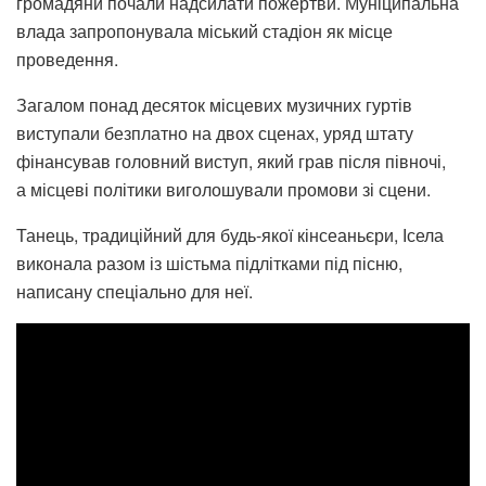
громадяни почали надсилати пожертви. Муніципальна
влада запропонувала міський стадіон як місце
проведення.
Загалом понад десяток місцевих музичних гуртів
виступали безплатно на двох сценах, уряд штату
фінансував головний виступ, який грав після півночі,
а місцеві політики виголошували промови зі сцени.
Танець, традиційний для будь-якої кінсеаньєри, Ісела
виконала разом із шістьма підлітками під пісню,
написану спеціально для неї.