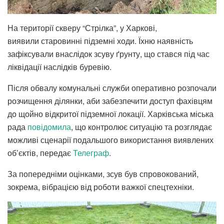
На території скверу “Стрілка”, у Харкові,
виявили старовинні підземні ходи. Їхню наявність
зафіксували внаслідок зсуву ґрунту, що стався під час
ліквідації наслідків буревію.
Після обвалу комунальні служби оперативно розпочали
розчищення ділянки, аби забезпечити доступ фахівцям
до щойно відкритої підземної локації. Харківська міська
рада
повідомила
, що контролює ситуацію та розглядає
можливі сценарії подальшого використання виявлених
об’єктів, передає
Телеграф
.
За попередніми оцінками, зсув був спровокований,
зокрема, вібрацією від роботи важкої спецтехніки.