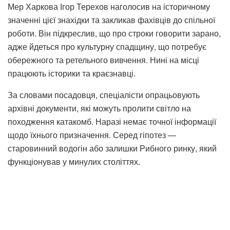
Мер Харкова Ігор Терехов наголосив на історичному
значенні цієї знахідки та закликав фахівців до спільної
роботи. Він підкреслив, що про строки говорити зарано,
адже йдеться про культурну спадщину, що потребує
обережного та ретельного вивчення. Нині на місці
працюють історики та краєзнавці.
За словами посадовця, спеціалісти опрацьовують
архівні документи, які можуть пролити світло на
походження катакомб. Наразі немає точної інформації
щодо їхнього призначення. Серед гіпотез —
старовинний водогін або залишки Рибного ринку, який
функціонував у минулих століттях.