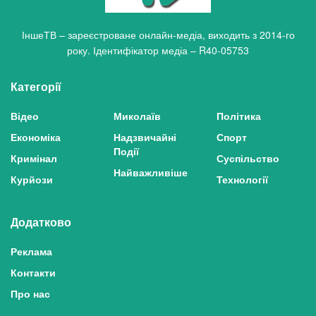
ІншеТВ – зареєстроване онлайн-медіа, виходить з 2014-го
року. Ідентифікатор медіа – R40-05753
Категорії
Відео
Миколаїв
Політика
Економіка
Надзвичайні
Спорт
Події
Кримінал
Суспільство
Найважливіше
Курйози
Технології
Додатково
Реклама
Контакти
Про нас