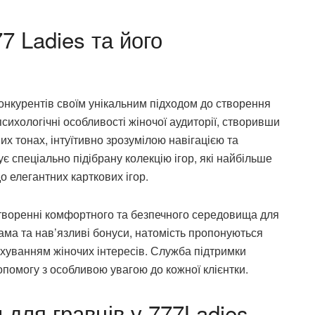
7 Ladies та його
онкурентів своїм унікальним підходом до створення
ихологічні особливості жіночої аудиторії, створивши
х тонах, інтуїтивно зрозумілою навігацією та
 спеціально підібрану колекцію ігор, які найбільше
о елегантних карткових ігор.
створенні комфортного та безпечного середовища для
лама та нав’язливі бонуси, натомість пропонуються
рахуванням жіночих інтересів. Служба підтримки
помогу з особливою увагою до кожної клієнтки.
н для гравців у 777Ladies