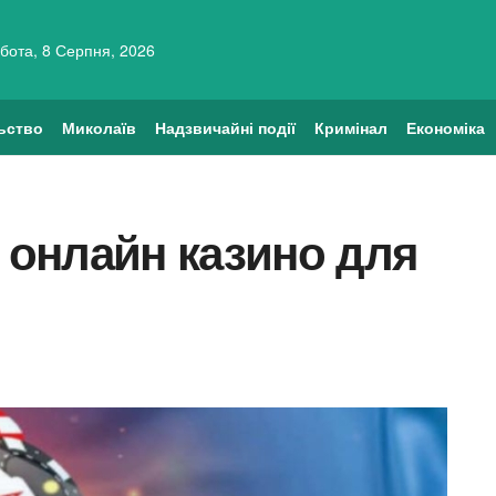
бота, 8 Серпня, 2026
ьство
Миколаїв
Надзвичайні події
Кримінал
Економіка
е онлайн казино для