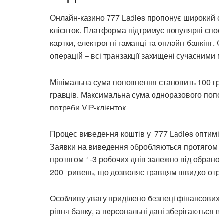
Онлайн-казино 777 Ladies пропонує широкий с
клієнток. Платформа підтримує популярні спо
картки, електронні гаманці та онлайн-банкінг
операцій – всі транзакції захищені сучасни
Мінімальна сума поповнення становить 100 гр
гравців. Максимальна сума одноразового поп
потреби VIP-клієнток.
Процес виведення коштів у 777 Ladies оптим
Заявки на виведення обробляються протягом 2
протягом 1-3 робочих днів залежно від обран
200 гривень, що дозволяє гравцям швидко отр
Особливу увагу приділено безпеці фінансових
рівня банку, а персональні дані зберігаються