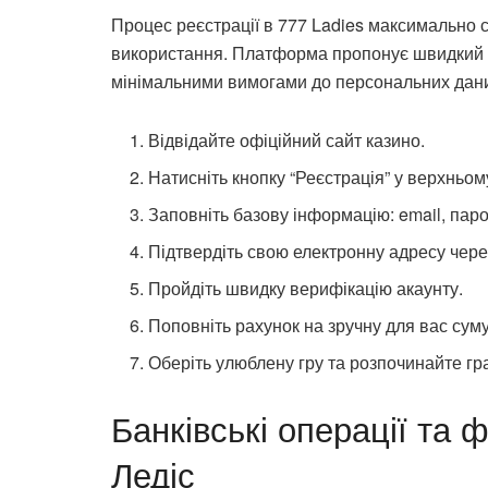
Процес реєстрації в 777 Ladies максимально 
використання. Платформа пропонує швидкий т
мінімальними вимогами до персональних дан
Відвідайте офіційний сайт казино.
Натисніть кнопку “Реєстрація” у верхньом
Заповніть базову інформацію: email, паро
Підтвердіть свою електронну адресу чере
Пройдіть швидку верифікацію акаунту.
Поповніть рахунок на зручну для вас сум
Оберіть улюблену гру та розпочинайте гр
Банківські операції та 
Ледіс