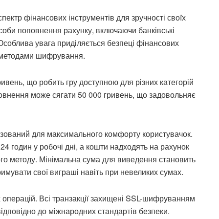
пектр фінансових інструментів для зручності своїх
соби поповнення рахунку, включаючи банківські
. Особлива увага приділяється безпеці фінансових
ми методами шифрування.
ивень, що робить гру доступною для різних категорій
овнення може сягати 50 000 гривень, що задовольняє
ізований для максимального комфорту користувачок.
4 годин у робочі дні, а кошти надходять на рахунок
ого методу. Мінімальна сума для виведення становить
имувати свої виграші навіть при невеликих сумах.
 операцій. Всі транзакції захищені SSL-шифруванням
 відповідно до міжнародних стандартів безпеки.