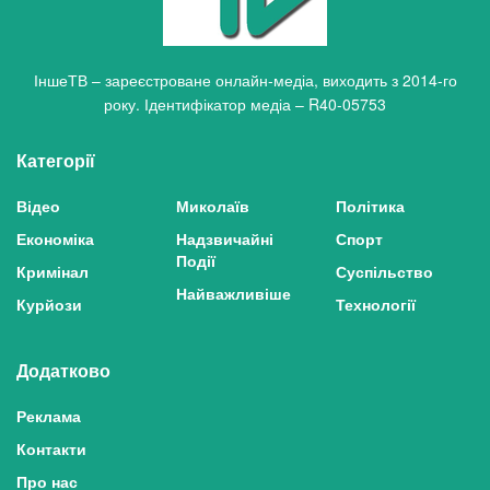
ІншеТВ – зареєстроване онлайн-медіа, виходить з 2014-го
року. Ідентифікатор медіа – R40-05753
Категорії
Відео
Миколаїв
Політика
Економіка
Надзвичайні
Спорт
Події
Кримінал
Суспільство
Найважливіше
Курйози
Технології
Додатково
Реклама
Контакти
Про нас