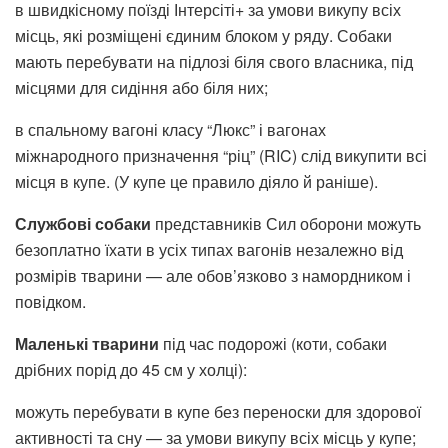
в швидкісному поїзді Інтерсіті+ за умови викупу всіх
місць, які розміщені єдиним блоком у ряду. Собаки
мають перебувати на підлозі біля свого власника, під
місцями для сидіння або біля них;
в спальному вагоні класу “Люкс” і вагонах
міжнародного призначення “ріц” (RIC) слід викупити всі
місця в купе. (У купе це правило діяло й раніше).
Службові собаки
представників Сил оборони можуть
безоплатно їхати в усіх типах вагонів незалежно від
розмірів тварини — але обов’язково з намордником і
повідком.
Маленькі тварини
під час подорожі (коти, собаки
дрібних порід до 45 см у холці):
можуть перебувати в купе без переноски для здорової
активності та сну — за умови викупу всіх місць у купе;