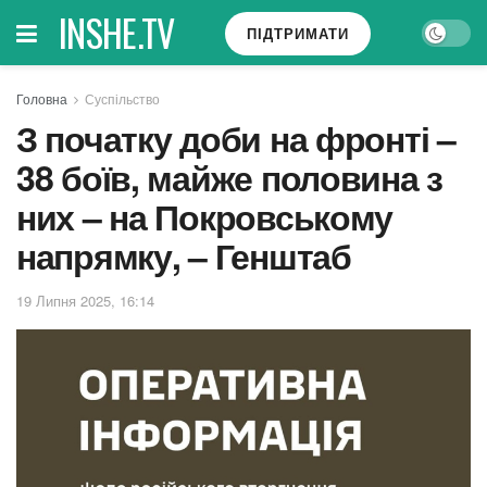
INSHE.TV
ПІДТРИМАТИ
Головна
Суспільство
З початку доби на фронті –
38 боїв, майже половина з
них – на Покровському
напрямку, – Генштаб
19 Липня 2025, 16:14