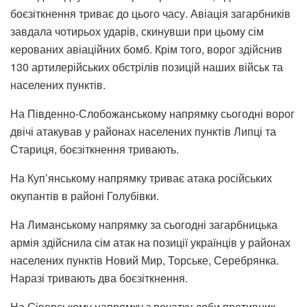
боєзіткнення триває до цього часу. Авіація загарбників
завдала чотирьох ударів, скинувши при цьому сім
керованих авіаційних бомб. Крім того, ворог здійснив
130 артилерійських обстрілів позицій наших військ та
населених пунктів.
На Південно-Слобожанському напрямку сьогодні ворог
двічі атакував у районах населених пунктів Липці та
Стариця, боєзіткнення тривають.
На Куп’янському напрямку триває атака російських
окупантів в районі Голубівки.
На Лиманському напрямку за сьогодні загарбницька
армія здійснила сім атак на позиції українців у районах
населених пунктів Новий Мир, Торське, Серебрянка.
Наразі тривають два боєзіткнення.
На Сіверському напрямку з початку доби противник