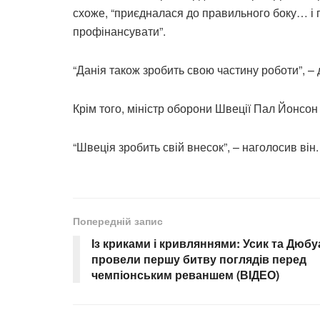
схоже, “приєдналася до правильного боку… і п
профінансувати”.
“Данія також зробить свою частину роботи”, –
Крім того, міністр оборони Швеції Пал Йонсо
“Швеція зробить свій внесок”, – наголосив він.
Попередній запис
Із криками і кривляннями: Усик та Дюбу
провели першу битву поглядів перед
чемпіонським реваншем (ВIДЕО)