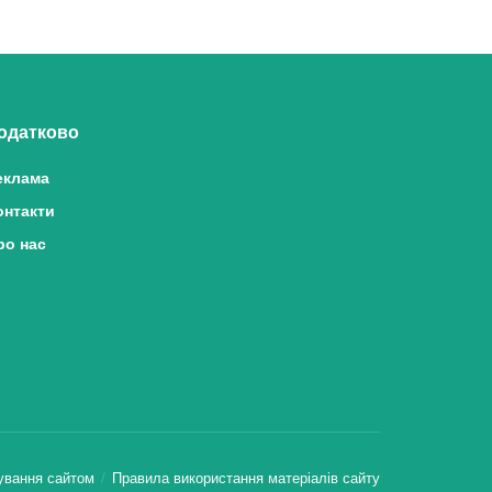
одатково
еклама
онтакти
ро нас
ування сайтом
Правила використання матеріалів сайту