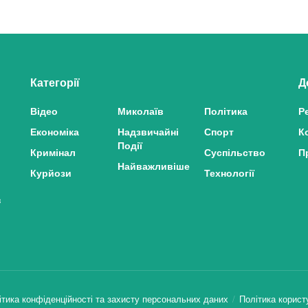
Категорії
Д
Відео
Миколаїв
Політика
Р
Економіка
Надзвичайні
Спорт
К
Події
Кримінал
Суспільство
П
Найважливіше
Курйози
Технології
з
ітика конфіденційності та захисту персональних даних
Політика корист