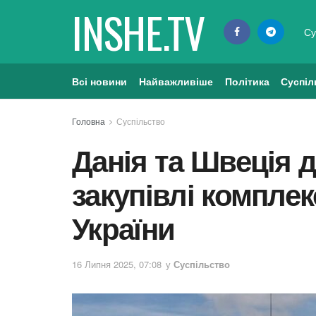
INSHE.TV
Су
Всі новини
Найважливіше
Політика
Суспіл
Головна
Суспільство
Данія та Швеція 
закупівлі комплекс
України
16 Липня 2025, 07:08
у
Суспільство