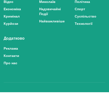
Відео
Миколаїв
Політика
Економіка
Надзвичайні
Спорт
Події
Кримінал
Суспільство
Найважливіше
Курйози
Технології
Додатково
Реклама
Контакти
Про нас
Політика конфіденційності та захисту персональних даних
Політика користування сайтом
Правила використання матеріалів сайту