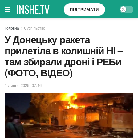
INSHE.TV
ПІДТРИМАТИ
Головна
Суспільство
У Донецьку ракета
прилетіла в колишній НІ –
там збирали дроні і РЕБи
(ФОТО, ВІДЕО)
1 Липня 2025, 07:16