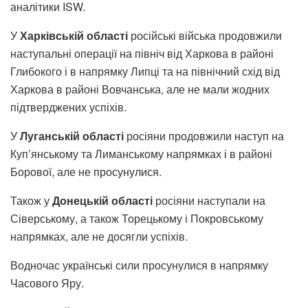
аналітики ISW.
У
Харківській області
російські війська продовжили
наступальні операції на північ від Харкова в районі
Глибокого і в напрямку Липці та на північний схід від
Харкова в районі Вовчанська, але не мали жодних
підтверджених успіхів.
У
Луганській області
росіяни продовжили наступ на
Куп’янському та Лиманському напрямках і в районі
Борової, але не просунулися.
Також у
Донецькій області
росіяни наступали на
Сіверському, а також Торецькому і Покровському
напрямках, але не досягли успіхів.
Водночас українські сили просунулися в напрямку
Часового Яру.