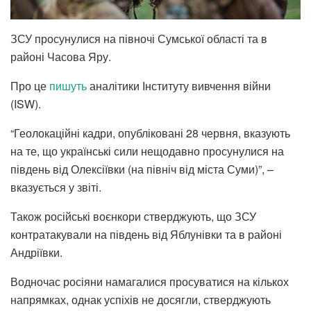
ЗСУ просунулися на півночі Сумської області та в
районі Часова Яру.
Про це
пишуть
аналітики Інституту вивчення війни
(ISW).
“Геолокаційні кадри, опубліковані 28 червня, вказують
на те, що українські сили нещодавно просунулися на
південь від Олексіївки (на північ від міста Суми)”, –
вказується у звіті.
Також російські воєнкори стверджують, що ЗСУ
контратакували на південь від Яблунівки та в районі
Андріївки.
Водночас росіяни намагалися просуватися на кількох
напрямках, однак успіхів не досягли, стверджують