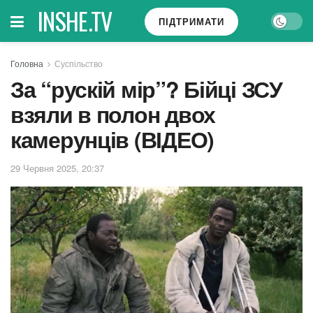
INSHE.TV
ПІДТРИМАТИ
Головна
Суспільство
За “рускій мір”? Бійці ЗСУ
взяли в полон двох
камерунців (ВІДЕО)
29 Червня 2025, 20:37