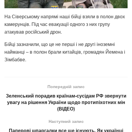
На Сіверському напрямі наші бійці взяли в полон двох
камерунців. Під час евакуації одного з них групу
атакував російський дрон.
Бійці зазначили, що це не перші і не другі іноземні
найманці – в полон брали китайців, громадян Йемена і
Зімбабве.
Попередній запис
Зеленський порадив країнам-сусідам РФ звернути
увагу на рішення України щодо протипіхотних мін
(ВІДЕО)
Наступний запис
Паперові шпаргалки все ще існують. Як українці