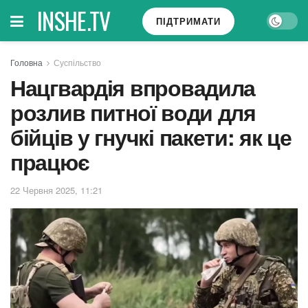
INSHE.TV
ПІДТРИМАТИ
Головна
Суспільство
Нацгвардія впровадила
розлив питної води для
бійців у гнучкі пакети: як це
працює
22 Червня 2025, 11:21