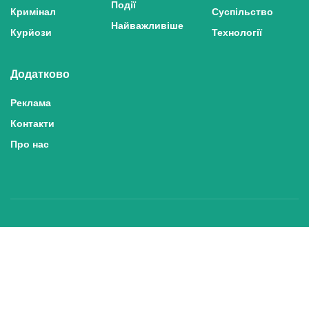
Події
Кримінал
Суспільство
Найважливіше
Курйози
Технології
Додатково
Реклама
Контакти
Про нас
Політика конфіденційності та захисту персональних даних
Політика користування сайтом
Правила використання матеріалів сайту
© 2025 inshe.tv