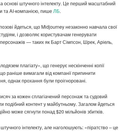
а основі штучного інтелекту. Це перший масштабний
и та AI-компанією, пише
ЛБ
.
озові йдеться, що Midjourney незаконно навчала свої
студіям, і дозволяє користувачам генерувати
персонажів — таких як Барт Сімпсон, Шрек, Аріель,
одязем плагіату», що генерує нескінченні копії
, що раніше вимагали від компанії припинити
я, однак прохання були проігноровані.
тисяч за кожен сплагіачений персонаж та судовий
ти подібний контент у майбутньому. Загалом йдеться
ійно може сягнути понад $20 мільйонів збитків.
штучного інтелекту, але наголошують: «піратство – це