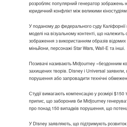
розробляє популярний генератор зображень н
юридичний конфлікт між великими кіностудіям
У поданому до федерального суду Каліфорнії п
моделі на візуальному контенті, що належить 
зображення з використанням образів відомих 
міньйони, персонажі Star Wars, Wall-E та інші.
Позивачі називають Midjourney «бездонним кол
захищених творів. Disney і Universal заявили
порушення або запровадити технічні обмеженн
Студії вимагають компенсацію у розмірі $150 
припис, що заборонив би Midjourney генерува
про понад 150 випадків порушення, що потенц
У Disney заявляють, що підтримують розвиток 