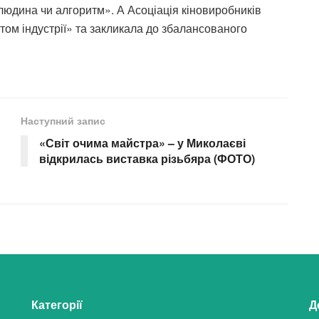
 людина чи алгоритм». А Асоціація кіновиробників
ом індустрії» та закликала до збалансованого
Наступний запис
«Світ очима майстра» – у Миколаєві
відкрилась виставка різьбяра (ФОТО)
Категорії
Д