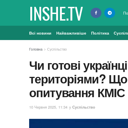
INSHE.TV
По
Всі новини
Найважливіше
Політика
Суспіл
Головна
Суспільство
Чи готові українц
територіями? Що
опитування КМІС
10 Червня 2025, 11:34
у
Суспільство