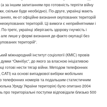
 (а за іншим запитанням про готовність терпіти війну
ки, скільки буде необхідно). По-друге, українці мають
итаннях, як-от офіційне визнання окупованих територій
ї неокупованих територій. Ці вимоги є неприйнятними і
о-третє, українці зберігають здорову гнучкість і
, але лише у формі визнання де-факто окупації без
купованих територій”.
кий міжнародний інститут соціології (КМІС) провів
думки “Омнібус”, до якого за власною ініціативою
нці готові нести тягар війни. Методом телефонних
s, CATI) на основі випадкової вибірки мобільних
єю телефонних номерів та подальшим статистичним
трольна Уряду України територія) було опитано 2004
нь про територіальні поступки відповідали близько 500