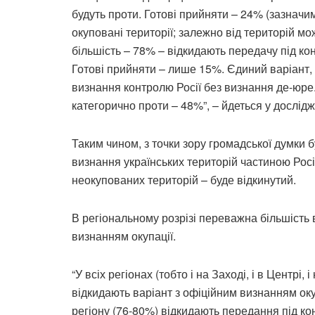
будуть проти. Готові прийняти – 24% (зазначимо
окуповані території; залежно від територій м
більшість – 78% – відкидають передачу під кон
Готові прийняти – лише 15%. Єдиний варіант, 
визнання контролю Росії без визнання де-юре.
категорично проти – 48%”, – йдеться у дослідж
Таким чином, з точки зору громадської думки б
визнання українських територій частиною Росі
неокупованих територій – буде відкинутий.
В регіональному розрізі переважна більшість в
визнанням окупації.
“У всіх регіонах (тобто і на Заході, і в Центрі,
відкидають варіант з офіційним визнанням оку
регіону (76-80%) відкидають передання під ко