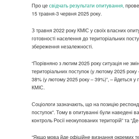
Про це
свідчать результати опитування,
провед
15 травня-3 червня 2025 року.
З травня 2022 року КМІС у своїх власних опи
готовності населення до територіальних пос
збереження незалежності.
“Порівняно з лютим 2025 року ситуація не змі
територіальних поступок (у лютому 2025 року –
38% (у лютому 2025 року – 39%)”, – йдеться у 
КМІС.
Соціологи зазначають, що на позицію респонд
поступок”. Тому в опитуванні були наведені ва
контроль Росії неокупованих територій” та “Де
“Якщо мова йде офіційне визнання окремих те