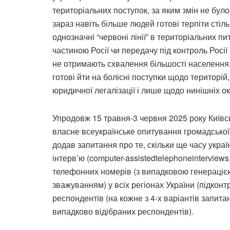
територіальних поступок, за яким змін не було
зараз навіть більше людей готові терпіти стіль
однозначні “червоні лінії” в територіальних п
частиною Росії чи передачу під контроль Росі
не отримають схвалення більшості населення. П
готові йти на болісні поступки щодо територій
юридичної легалізації і лише щодо нинішніх о
Упродовж 15 травня-3 червня 2025 року Київсь
власне всеукраїнське опитування громадської 
додав запитання про те, скільки ще часу украї
інтерв’ю (computer-assistedtelephoneinterview
телефонних номерів (з випадковою генераці
зважуванням) у всіх регіонах України (підкон
респондентів (на кожне з 4-х варіантів запита
випадково відібраних респондентів).