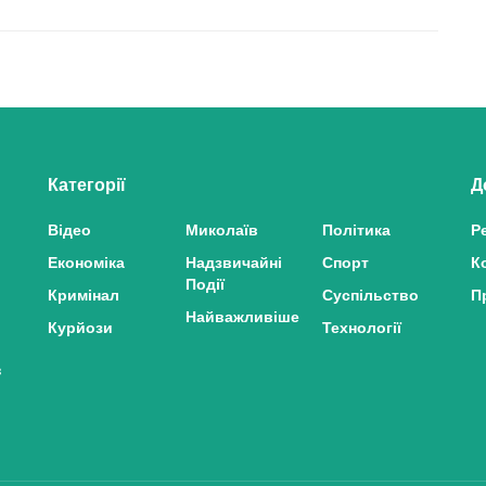
Категорії
Д
Відео
Миколаїв
Політика
Р
Економіка
Надзвичайні
Спорт
К
Події
Кримінал
Суспільство
П
Найважливіше
Курйози
Технології
з