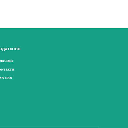
одатково
еклама
онтакти
ро нас