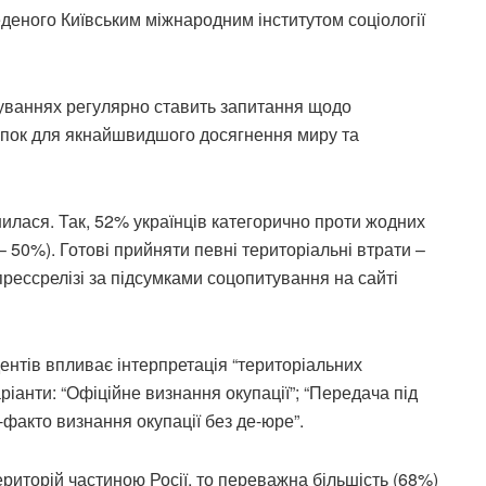
еного Київським міжнародним інститутом соціології
туваннях регулярно ставить запитання щодо
тупок для якнайшвидшого досягнення миру та
нилася. Так, 52% українців категорично проти жодних
 50%). Готові прийняти певні територіальні втрати –
прессрелізі за підсумками соцопитування на сайті
ентів впливає інтерпретація “територіальних
ріанти: “Офіційне визнання окупації”; “Передача під
-факто визнання окупації без де-юре”.
риторій частиною Росії, то переважна більшість (68%)