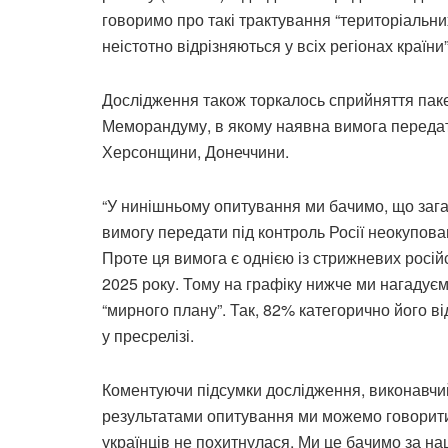
говоримо про такі трактування “територіальни
неістотно відрізняються у всіх регіонах країни
Дослідження також торкалось сприйняття паке
Меморандуму, в якому наявна вимога передати
Херсонщини, Донеччини.
“У нинішньому опитування ми бачимо, що загал
вимогу передати під контроль Росії неокупов
Проте ця вимога є однією із стрижневих росі
2025 року. Тому на графіку нижче ми нагадуємо
“мирного плану”. Так, 82% категорично його ві
у пресрелізі.
Коментуючи підсумки дослідження, виконавчи
результатами опитування ми можемо говорити, 
українців не похитнулася. Ми це бачимо за н