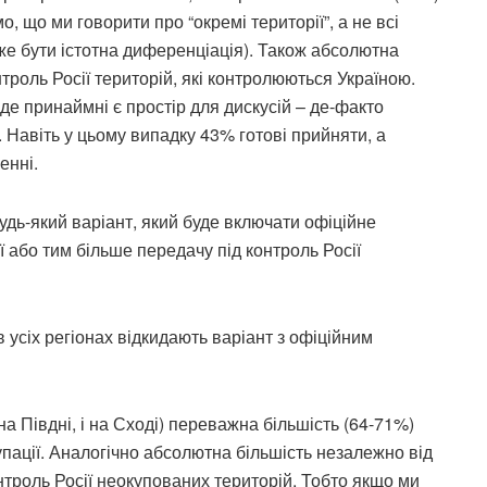
, що ми говорити про “окремі території”, а не всі
оже бути істотна диференціація). Також абсолютна
троль Росії територій, які контролюються Україною.
де принаймні є простір для дискусій – де-факто
 Навіть у цьому випадку 43% готові прийняти, а
енні.
удь-який варіант, який буде включати офіційне
ї або тим більше передачу під контроль Росії
 усіх регіонах відкидають варіант з офіційним
 і на Півдні, і на Сході) переважна більшість (64-71%)
пації. Аналогічно абсолютна більшість незалежно від
нтроль Росії неокупованих територій. Тобто якщо ми