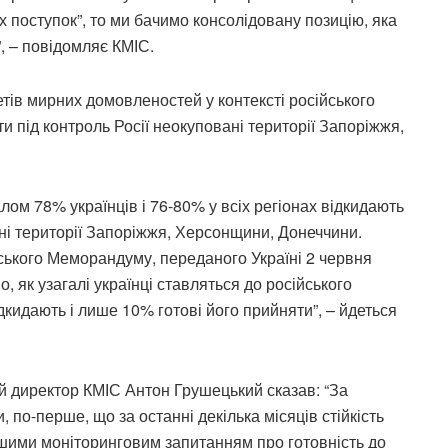
х поступок”, то ми бачимо консолідовану позицію, яка
”, – повідомляє КМІС.
тів мирних домовленостей у контексті російського
 під контроль Росії неокуповані території Запоріжжя,
ом 78% українців і 76-80% у всіх регіонах відкидають
ані території Запоріжжя, Херсонщини, Донеччини.
йського Меморандуму, переданого Україні 2 червня
, як узагалі українці ставляться до російського
дкидають і лише 10% готові його прийняти”, – йдеться
й директор КМІС Антон Грушецький сказав: “За
по-перше, що за останні декілька місяців стійкість
ашими моніторинговим запитанням про готовність до