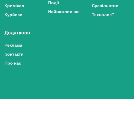
Події
Кримінал
Суспільство
Найважливіше
Курйози
Технології
Додатково
Реклама
Контакти
Про нас
Політика конфіденційності та захисту персональних даних
Політика користування сайтом
Правила використання матеріалів сайту
© 2025 inshe.tv