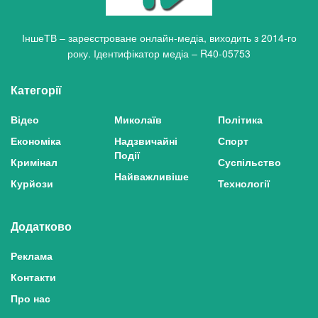
ІншеТВ – зареєстроване онлайн-медіа, виходить з 2014-го
року. Ідентифікатор медіа – R40-05753
Категорії
Відео
Миколаїв
Політика
Економіка
Надзвичайні
Спорт
Події
Кримінал
Суспільство
Найважливіше
Курйози
Технології
Додатково
Реклама
Контакти
Про нас