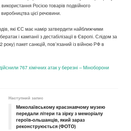
 використання Росією товарів подвійного
я виробництва цієї речовини.
одів, які ЄС має намір затвердити найближчими
ератак і кампанії з дестабілізації в Європі. Слідом за
 року) пакет санкцій, пов’язаний із війною РФ в
дійснили 767 хімічних атак у березні – Міноборони
Наступний запис
Миколаївському краєзнавчому музею
передали літери та зірку з меморіалу
героїв-ольшанців, який зараз
реконструюється (ФОТО)