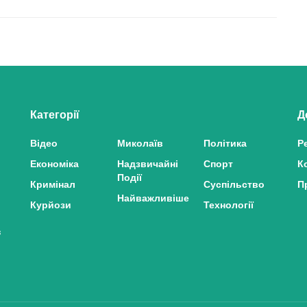
Категорії
Д
Відео
Миколаїв
Політика
Р
Економіка
Надзвичайні
Спорт
К
Події
Кримінал
Суспільство
П
Найважливіше
Курйози
Технології
з