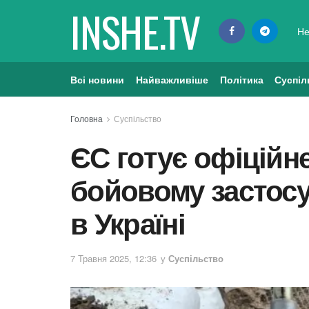
INSHE.TV
Не
Всі новини
Найважливіше
Політика
Суспіл
Головна
Суспільство
ЄС готує офіційн
бойовому застосув
в Україні
7 Травня 2025, 12:36
у
Суспільство