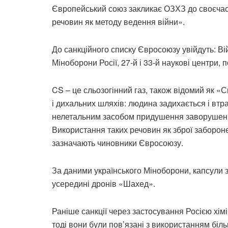
Європейський союз закликає ОЗХЗ до своєчасн
речовин як методу ведення війни».
До санкційного списку Євросоюзу увійдуть: Вій
Міноборони Росії, 27-й і 33-й наукові центри, 
CS – це сльозогінний газ, також відомий як «
і дихальних шляхів: людина задихається і вт
нелетальним засобом придушення заворушень і 
Використання таких речовин як зброї заборонен
зазначають чиновники Євросоюзу.
За даними українського Міноборони, капсули з
усередині дронів «Шахед».
Раніше санкції через застосування Росією хім
тоді вони були пов’язані з використанням біль