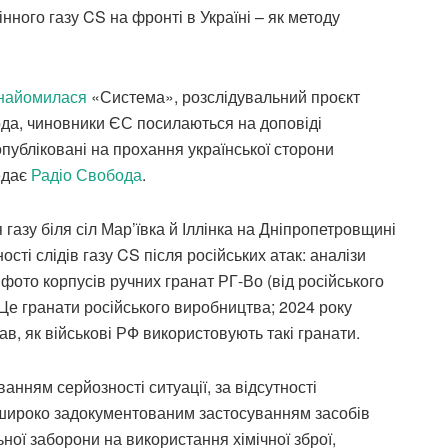
нного газу CS на фронті в Україні – як методу
найомилася
«Система», розслідувальний проєкт
да, чиновники ЄС посилаються на доповіді
 опубліковані на прохання української сторони
редає
Радіо Свобода
.
газу біля сіл Мар’ївка й Іллінка на Дніпропетровщині
сті слідів газу CS після російських атак: аналізи
ж фото корпусів ручних гранат РГ-Во (від російського
е гранати російського виробництва; 2024 року
в, як військові РФ використовують такі гранати.
анням серйозності ситуації, за відсутності
 її широко задокументованим застосуванням засобів
ьної заборони на використання хімічної зброї,