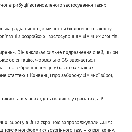
ої атрибуції встановленого застосування таких
ська радіаційного, хімічного й біологічного захисту
пов’язані з розробкою і застосуванням хімічних агентів.
Сирень». Він викликає сильне подразнення очей, шкіри
рачає орієнтацію. Формально CS вважається
є на озброєнні поліції у багатьох країнах.
е статтею 1 Конвенції про заборону хімічної зброї,
 таким газом знаходять не лише у гранатах, а й
ічної зброї у війні з Україною запроваджували США:
ш токсичної форми сльозогінного газу – хлорпікрину.