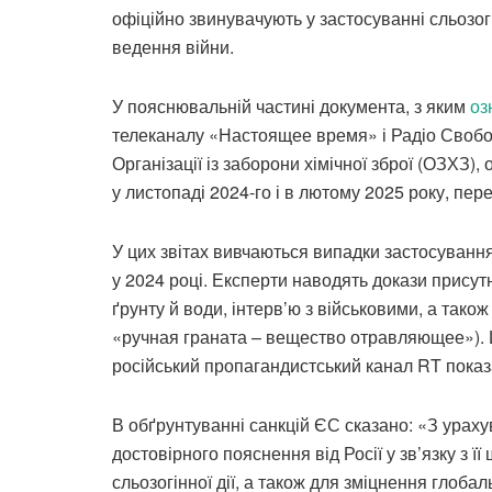
офіційно звинувачують у застосуванні сльозогі
ведення війни.
У пояснювальній частині документа, з яким
оз
телеканалу «Настоящее время» і Радіо Свобо
Організації із заборони хімічної зброї (ОЗХЗ),
у листопаді 2024-го і в лютому 2025 року, пе
У цих звітах вивчаються випадки застосування 
у 2024 році. Експерти наводять докази присутно
ґрунту й води, інтерв’ю з військовими, а тако
«ручная граната – вещество отравляющее»). Ц
російський пропагандистський канал RT показа
В обґрунтуванні санкцій ЄС сказано: «З урахув
достовірного пояснення від Росії у зв’язку з
сльозогінної дії, а також для зміцнення глобал