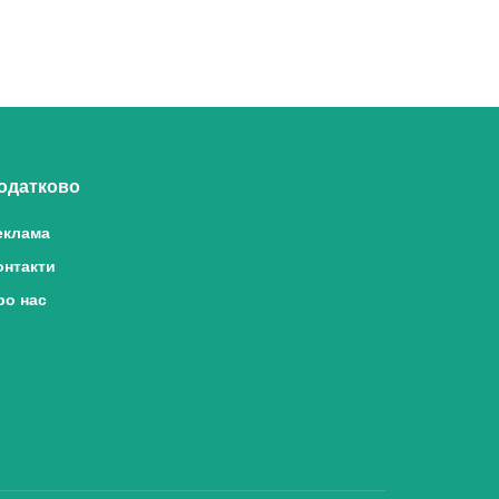
одатково
еклама
онтакти
ро нас