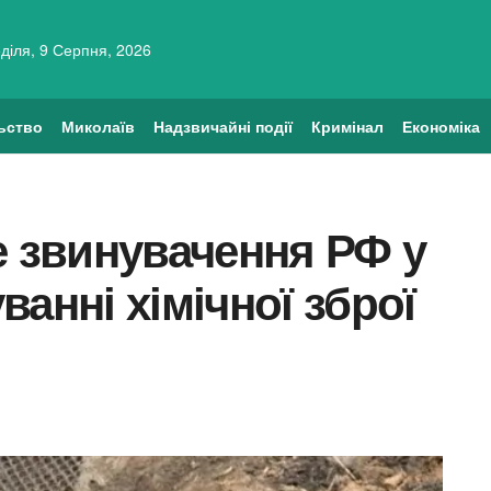
діля, 9 Серпня, 2026
ьство
Миколаїв
Надзвичайні події
Кримінал
Економіка
е звинувачення РФ у
анні хімічної зброї