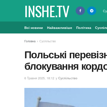
INSHE.TV
Су
Всі новини
Найважливіше
Політика
Суспіл
Головна
Суспільство
Польські перевіз
блокування корд
6 Травня 2025, 18:12
у
Суспільство