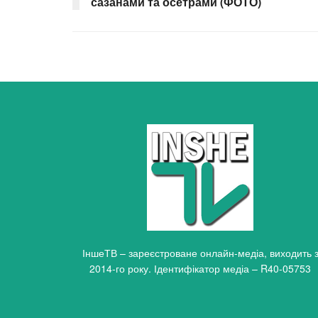
сазанами та осетрами (ФОТО)
ІншеТВ – зареєстроване онлайн-медіа, виходить 
2014-го року. Ідентифікатор медіа – R40-05753