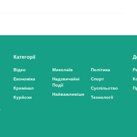
Категорії
Д
Відео
Миколаїв
Політика
Р
Економіка
Надзвичайні
Спорт
К
Події
Кримінал
Суспільство
П
Найважливіше
Курйози
Технології
з