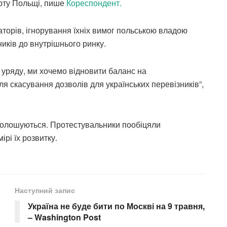
орту Польщі, пише
Кореспондент.
аторів, ігнорування їхніх вимог польською владою
иків до внутрішнього ринку.
о уряду, ми хочемо відновити баланс на
я скасування дозволів для українських перевізників”,
озголошуються. Протестувальники пообіцяли
рі їх розвитку.
Наступний запис
Україна не буде бити по Москві на 9 травня,
– Washington Post