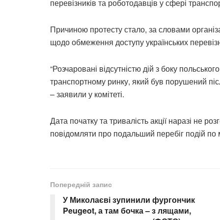
перевізників та роботодавців у сфері трансп
Причиною протесту стало, за словами організ
щодо обмеження доступу українських перевізн
“Розчаровані відсутністю дій з боку польськог
транспортному ринку, який був порушений післ
– заявили у комітеті.
Дата початку та тривалість акції наразі не р
повідомляти про подальший перебіг подій по мі
Попередній запис
У Миколаєві зупинили фургончик
Peugeot, а там бочка – з лящами,