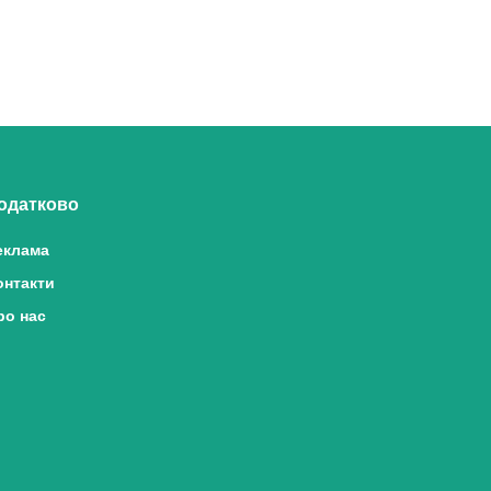
одатково
еклама
онтакти
ро нас