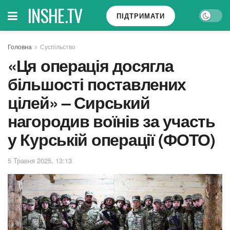
INSHE.TV
ПІДТРИМАТИ
Головна
Суспільство
«Ця операція досягла
більшості поставлених
цілей» – Сирський
нагородив воїнів за участь
у Курській операції (ФОТО)
5 Травня 2025, 13:13