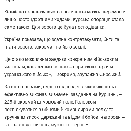
Кількісно переважаючого противника можна перемогти
лише нестандартними ходами. Курська операція стала
саме такою. Для ворога це була несподіванка.
Україна показала, що здатна контратакувати, бити та
гнати ворога, зокрема і на його землі.
Це стало можливим завдяки конкретним військовим
частинам, конкретним воїнам – справжнім героям
українського війська», – зокрема, зауважив Сирський.
За його словами, один із підрозділів, який якісно та
ефективно виконав визначені завдання на Курщині, –
225-й окремий штурмовий полк. Головком
поспілкуватися з бійцями й командирами полку та
вручив їм високі державні та відомчі бойові нагороди –
за зразкову стійкість, мужність, героїзм.