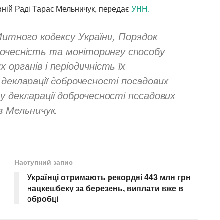
вній Раді Тарас Мельничук, передає
УНН.
Митного кодексу України, Порядок
рочесність та моніторингу способу
органів і періодичність їх
 декларації доброчесності посадових
у декларації доброчесності посадових
в Мельничук.
Наступний запис
Українці отримають рекордні 443 млн грн
нацкешбеку за березень, виплати вже в
обробці