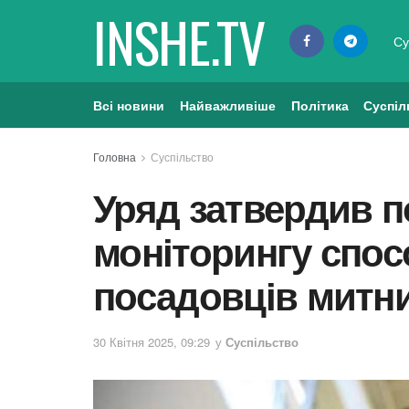
INSHE.TV
Су
Всі новини
Найважливіше
Політика
Суспіл
Головна
Суспільство
Уряд затвердив 
моніторингу спос
посадовців митни
30 Квітня 2025, 09:29
у
Суспільство