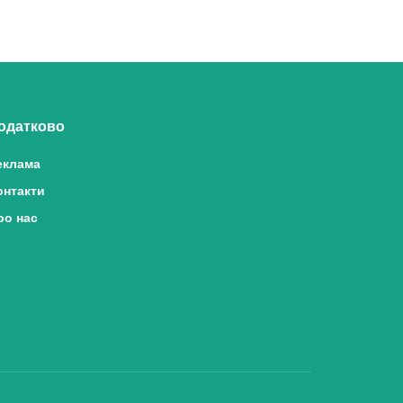
одатково
еклама
онтакти
ро нас