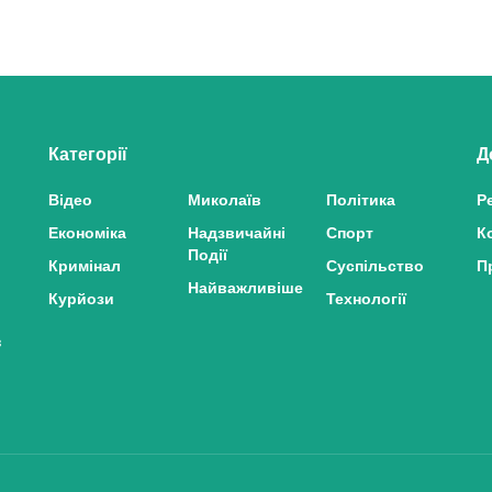
Категорії
Д
Відео
Миколаїв
Політика
Р
Економіка
Надзвичайні
Спорт
К
Події
Кримінал
Суспільство
П
Найважливіше
Курйози
Технології
з