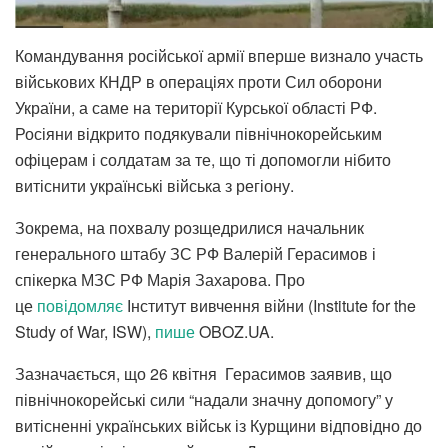
Командування російської армії вперше визнало участь
військових КНДР в операціях проти Сил оборони
України, а саме на території Курської області РФ.
Росіяни відкрито подякували північнокорейським
офіцерам і солдатам за те, що ті допомогли нібито
витіснити українські війська з регіону.
Зокрема, на похвалу розщедрилися начальник
генерального штабу ЗС РФ Валерій Герасимов і
спікерка МЗС РФ Марія Захарова. Про
це
повідомляє
Інститут вивчення війни (Institute for the
Study of War, ISW),
пише
OBOZ.UA.
Зазначається, що 26 квітня Герасимов заявив, що
північнокорейські сили “надали значну допомогу” у
витісненні українських військ із Курщини відповідно до