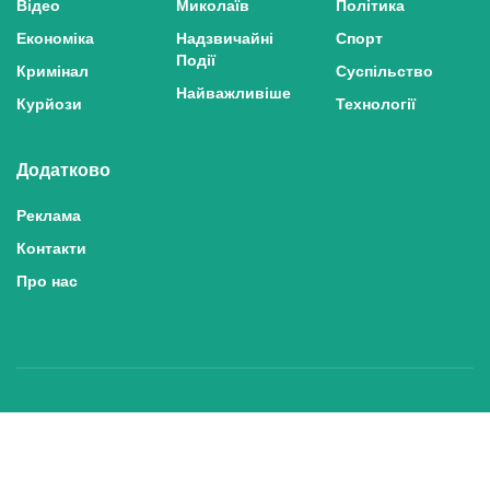
Відео
Миколаїв
Політика
Економіка
Надзвичайні
Спорт
Події
Кримінал
Суспільство
Найважливіше
Курйози
Технології
Додатково
Реклама
Контакти
Про нас
Політика конфіденційності та захисту персональних даних
Політика користування сайтом
Правила використання матеріалів сайту