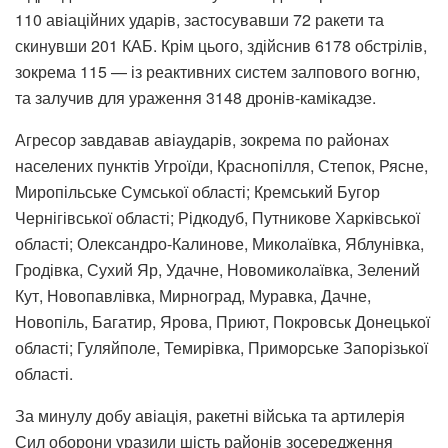
110 авіаційних ударів, застосувавши 72 ракети та
скинувши 201 КАБ. Крім цього, здійснив 6178 обстрілів,
зокрема 115 — із реактивних систем залпового вогню,
та залучив для ураження 3148 дронів-камікадзе.
Агресор завдавав авіаударів, зокрема по районах
населених пунктів Угроїди, Краснопілля, Степок, Рясне,
Миропільське Сумської області; Кремський Бугор
Чернігівської області; Рідкодуб, Путникове Харківської
області; Олександро-Калинове, Миколаївка, Яблунівка,
Гродівка, Сухий Яр, Удачне, Новомиколаївка, Зелений
Кут, Новопавлівка, Мирноград, Муравка, Дачне,
Новопіль, Багатир, Ярова, Приют, Покровськ Донецької
області; Гуляйполе, Темирівка, Приморське Запорізької
області.
За минулу добу авіація, ракетні війська та артилерія
Сил оборони уразили шість районів зосередження