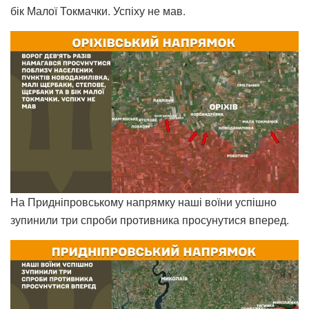
бік Малої Токмачки. Успіху не мав.
На Придніпровському напрямку наші воїни успішно
зупинили три спроби противника просунутися вперед.