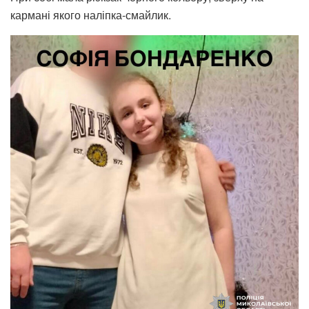
кармані якого наліпка-смайлик.