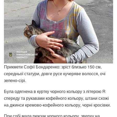
Прикмети Софії Бондаренко: зріст близько 150 см,
середньої статури, довге русе кучеряве волосся, очі
зелено-сірі.
Була одягнена в куртку чорного кольору з літерою R
спереду та рукавами кофейного кольору, штани схожі
на джинси кремово-кофейного кольору, чорні кросівки.
При собі мала рюкзак чорного кольору, зверху на