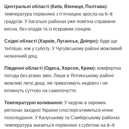
Центральні області (Київ, Вінниця, Полтава):
температура порівняно з п’ятницею зросла на 6–8
градусів. У багатьох районах уже помітна справжня
весна, без опадів та із яскравим сонцем.
Східні області (Харків, Луганськ, Дніпро):
буде ще
тепліше, ніж у суботу. У Чугуївському районі можливий
незначний дощ.
Південні області (Одеса, Херсон, Крим):
комфортна
погода без різких змін. Лише в Ялтинському районі
можливі легкі дощі, які триватимуть недовго і не
вплинуть суттєво на самопочуття.
Температурні коливання:
У неділю в окремих
регіонах західної України спостерігатиметься нічне
похолодання. У Калуському та Самбірському районах
температура знизиться порівняно з суботою на 8–9