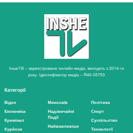
ІншеТВ – зареєстроване онлайн-медіа, виходить з 2014-го
року. Ідентифікатор медіа – R40-05753
Категорії
Відео
Миколаїв
Політика
Економіка
Надзвичайні
Спорт
Події
Кримінал
Суспільство
Найважливіше
Курйози
Технології