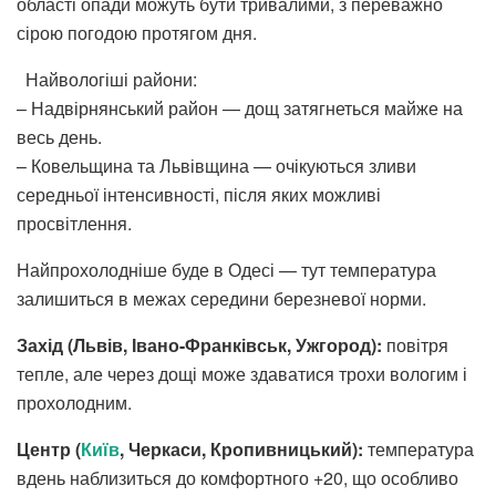
області опади можуть бути тривалими, з переважно
сірою погодою протягом дня.
Найвологіші райони:
– Надвірнянський район — дощ затягнеться майже на
весь день.
– Ковельщина та Львівщина — очікуються зливи
середньої інтенсивності, після яких можливі
просвітлення.
Найпрохолодніше буде в Одесі — тут температура
залишиться в межах середини березневої норми.
Захід (Львів, Івано-Франківськ, Ужгород):
повітря
тепле, але через дощі може здаватися трохи вологим і
прохолодним.
Центр (
Київ
, Черкаси, Кропивницький):
температура
вдень наблизиться до комфортного +20, що особливо