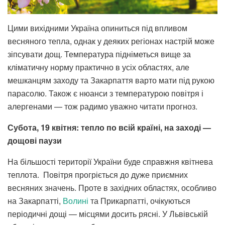
Цими вихідними Україна опиниться під впливом
весняного тепла, однак у деяких регіонах настрій може
зіпсувати дощ. Температура підніметься вище за
кліматичну норму практично в усіх областях, але
мешканцям заходу та Закарпаття варто мати під рукою
парасолю. Також є нюанси з температурою повітря і
алергенами — тож радимо уважно читати прогноз.
Субота, 19 квітня: тепло по всій країні, на заході —
дощові паузи
На більшості території України буде справжня квітнева
теплота. Повітря прогріється до дуже приємних
весняних значень. Проте в західних областях, особливо
на Закарпатті,
Волині
та Прикарпатті, очікуються
періодичні дощі — місцями досить рясні. У Львівській