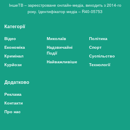
ІншеТВ – зареєстроване онлайн-медіа, виходить з 2014-го
року. Ідентифікатор медіа – R40-05753
Категорії
Відео
Миколаїв
Політика
Економіка
Надзвичайні
Спорт
Події
Кримінал
Суспільство
Найважливіше
Курйози
Технології
Додатково
Реклама
Контакти
Про нас