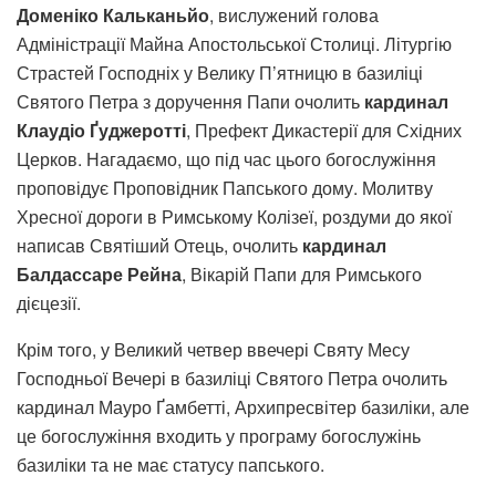
Доменіко Кальканьйо
, вислужений голова
Адміністрації Майна Апостольської Столиці. Літургію
Страстей Господніх у Велику П’ятницю в базиліці
Святого Петра з доручення Папи очолить
кардинал
Клаудіо Ґуджеротті
, Префект Дикастерії для Східних
Церков. Нагадаємо, що під час цього богослужіння
проповідує Проповідник Папського дому. Молитву
Хресної дороги в Римському Колізеї, роздуми до якої
написав Святіший Отець, очолить
кардинал
Балдассаре Рейна
, Вікарій Папи для Римського
дієцезії.
Крім того, у Великий четвер ввечері Святу Месу
Господньої Вечері в базиліці Святого Петра очолить
кардинал Мауро Ґамбетті, Архипресвітер базиліки, але
це богослужіння входить у програму богослужінь
базиліки та не має статусу папського.