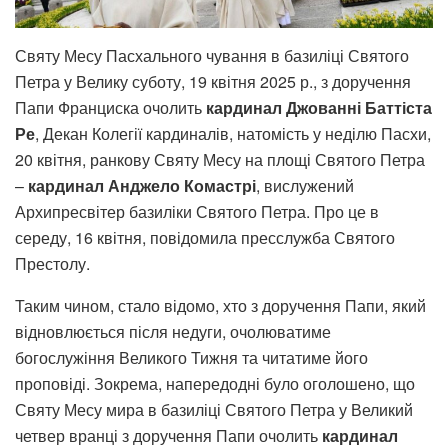
Святу Месу Пасхального чування в базиліці Святого
Петра у Велику суботу, 19 квітня 2025 р., з доручення
Папи Франциска очолить
кардинал Джованні Баттіста
Ре
, Декан Колегії кардиналів, натомість у неділю Пасхи,
20 квітня, ранкову Святу Месу на площі Святого Петра
–
кардинал Анджело Комастрі
, вислужений
Архипресвітер базиліки Святого Петра. Про це в
середу, 16 квітня, повідомила пресслужба Святого
Престолу.
Таким чином, стало відомо, хто з доручення Папи, який
відновлюється після недуги, очолюватиме
богослужіння Великого Тижня та читатиме його
проповіді. Зокрема, напередодні було оголошено, що
Святу Месу мира в базиліці Святого Петра у Великий
четвер вранці з доручення Папи очолить
кардинал