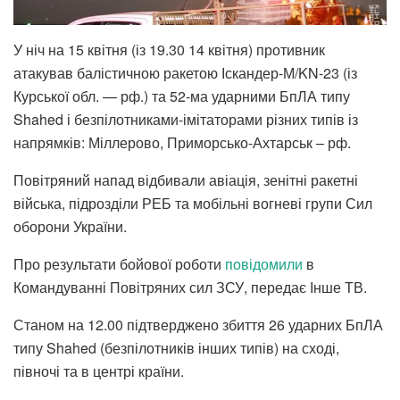
У ніч на 15 квітня (із 19.30 14 квітня) противник
атакував балістичною ракетою Іскандер-М/KN-23 (із
Курської обл. — рф.) та 52-ма ударними БпЛА типу
Shahed і безпілотниками-імітаторами різних типів із
напрямків: Міллерово, Приморсько-Ахтарськ – рф.
Повітряний напад відбивали авіація, зенітні ракетні
війська, підрозділи РЕБ та мобільні вогневі групи Сил
оборони України.
Про результати бойової роботи
повідомили
в
Командуванні Повітряних сил ЗСУ, передає Інше ТВ.
Станом на 12.00 підтверджено збиття 26 ударних БпЛА
типу Shahed (безпілотників інших типів) на сході,
півночі та в центрі країни.