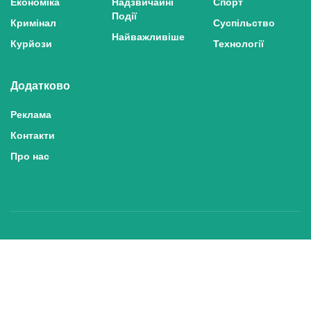
Економіка
Надзвичайні
Спорт
Події
Кримінал
Суспільство
Найважливіше
Курйози
Технології
Додатково
Реклама
Контакти
Про нас
Політика конфіденційності та захисту персональних даних
Політика користування сайтом
Правила використання матеріалів сайту
© 2025 inshe.tv