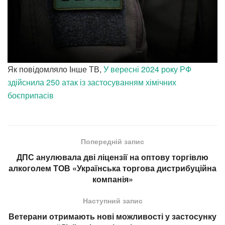
Як повідомляло Інше ТВ,
У вересні 2024 року РФ
здійснила 250 атак із застосуванням хімічних
боєприпасів
Попередній запис
ДПС анулювала дві ліцензії на оптову торгівлю
алкоголем ТОВ «Українська торгова дистрибуційна
компанія»
Наступний запис
Ветерани отримають нові можливості у застосунку