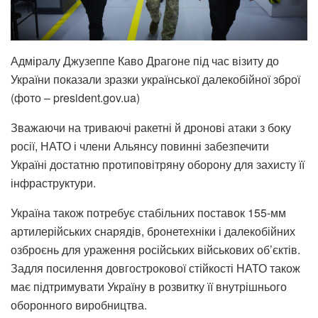
Адміралу Джузеппе Каво Драгоне під час візиту до
України показали зразки української далекобійної зброї
(фото – president.gov.ua)
Зважаючи на триваючі ракетні й дронові атаки з боку
росії, НАТО і члени Альянсу повинні забезпечити
Україні достатню протиповітряну оборону для захисту її
інфраструктури.
Україна також потребує стабільних поставок 155-мм
артилерійських снарядів, бронетехніки і далекобійних
озброєнь для ураження російських військових об’єктів.
Задля посилення довгострокової стійкості НАТО також
має підтримувати Україну в розвитку її внутрішнього
оборонного виробництва.