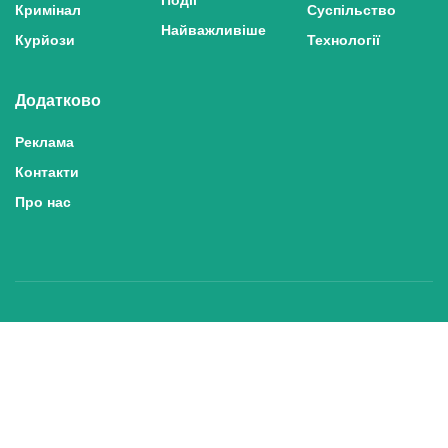
Кримінал
Суспільство
Найважливіше
Курйози
Технології
Додатково
Реклама
Контакти
Про нас
Політика конфіденційності та захисту персональних даних
Політика користування сайтом
Правила використання матеріалів сайту
© 2025 inshe.tv