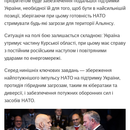
пріоритетом буде забезпечення подальшої підтримки
України, необхідної їй для того, щоб бути в найсильнішій
позиції, зберігаючи при цьому готовність НАТО
стримувати будь-які загрози для території Альянсу.
Ситуація на полі бою залишається складною: Україна
утримує частину Курської області, при цьому має справу
з постійним російським наступом і повітряними
ударами по енергомережі.
Серед нинішніх ключових завдань — збереження
найпотужнішого імпульсу НАТО на підтримку України,
протидія гібридним загрозам, таким як кібератаки та
диверсії, і забезпечення потужних оборонних сил і
засобів НАТО.