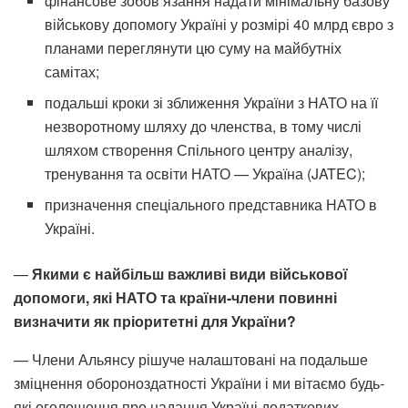
фінансове зобов’язання надати мінімальну базову
військову допомогу Україні у розмірі 40 млрд євро з
планами переглянути цю суму на майбутніх
самітах;
подальші кроки зі зближення України з НАТО на її
незворотному шляху до членства, в тому числі
шляхом створення Спільного центру аналізу,
тренування та освіти НАТО — Україна (JATEC);
призначення спеціального представника НАТО в
Україні.
—
Якими є найбільш важливі види військової
допомоги, які НАТО та країни-члени повинні
визначити як пріоритетні для України?
— Члени Альянсу рішуче налаштовані на подальше
зміцнення обороноздатності України і ми вітаємо будь-
які оголошення про надання Україні додаткових