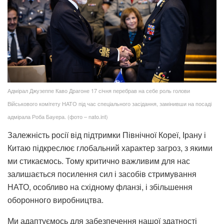
Адмірал Джузеппе Каво Драгоне 17 січня перебрав на себе роль голови
Військового комітету НАТО під час спеціального засідання, замінивши на посаді
адмірала Роба Бауера. (фото – nato.int)
Залежність росії від підтримки Північної Кореї, Ірану і
Китаю підкреслює глобальний характер загроз, з якими
ми стикаємось. Тому критично важливим для нас
залишається посилення сил і засобів стримування
НАТО, особливо на східному фланзі, і збільшення
оборонного виробництва.
Ми адаптуємось для забезпечення нашої здатності