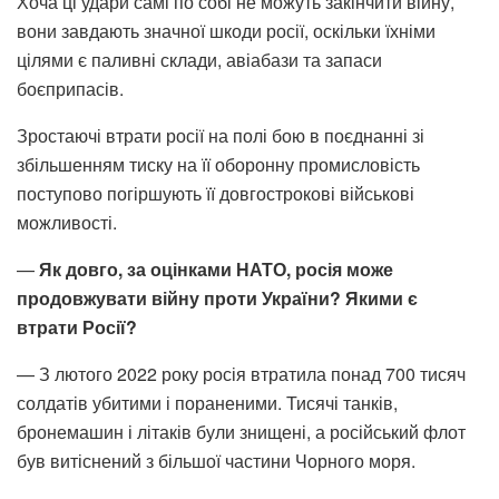
Хоча ці удари самі по собі не можуть закінчити війну,
вони завдають значної шкоди росії, оскільки їхніми
цілями є паливні склади, авіабази та запаси
боєприпасів.
Зростаючі втрати росії на полі бою в поєднанні зі
збільшенням тиску на її оборонну промисловість
поступово погіршують її довгострокові військові
можливості.
—
Як довго, за оцінками НАТО, росія може
продовжувати війну проти України? Якими є
втрати Росії?
— З лютого 2022 року росія втратила понад 700 тисяч
солдатів убитими і пораненими. Тисячі танків,
бронемашин і літаків були знищені, а російський флот
був витіснений з більшої частини Чорного моря.