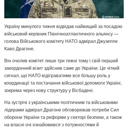
Україну минулого тижня відвідав найвищий за посадою
військовий керівник Північноатлантичного альянсу —
голова Військового комітету НАТО адмірал Джузеппе
Каво Драгоне.
Він очолив комітет лише три тижні тому і свій перший
закордонний візит здійснив саме до України. Це чіткий
сигнал, що НАТО відіграватиме все більшу роль у
координації та постачання військової допомоги Україні,
зокрема через нову структуру у Вісбадені.
На зустрічі з українськими політичним та військовими
лідерами адмірал Драгоне обговорював потреби Сил
оборони України та реформи у секторі безпеки, а також
на власні очі ознайомився з потужностями й