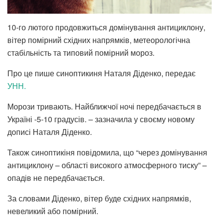
10-го лютого продовжиться домінування антициклону,
вітер помірний східних напрямків, метеорологічна
стабільність та типовий помірний мороз.
Про це пише синоптикиня Наталя Діденко, передає
УНН.
Морози тривають. Найближчої ночі передбачається в
Україні -5-10 градусів. – зазначила у своєму новому
дописі Наталя Діденко.
Також синоптикіня повідомила, що “через домінування
антициклону – області високого атмосферного тиску” –
опадів не передбачається.
За словами Діденко, вітер буде східних напрямків,
невеликий або помірний.