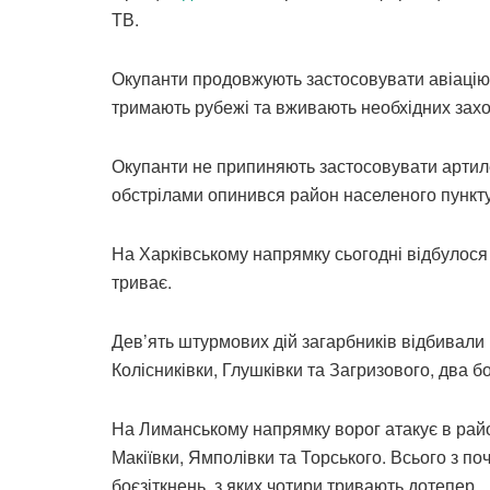
ТВ.
Окупанти продовжують застосовувати авіацію,
тримають рубежі та вживають необхідних зах
Окупанти не припиняють застосовувати артиле
обстрілами опинився район населеного пункту
На Харківському напрямку сьогодні відбулося 
триває.
Дев’ять штурмових дій загарбників відбивали 
Колісниківки, Глушківки та Загризового, два б
На Лиманському напрямку ворог атакує в район
Макіївки, Ямполівки та Торського. Всього з п
боєзіткнень, з яких чотири тривають дотепер.