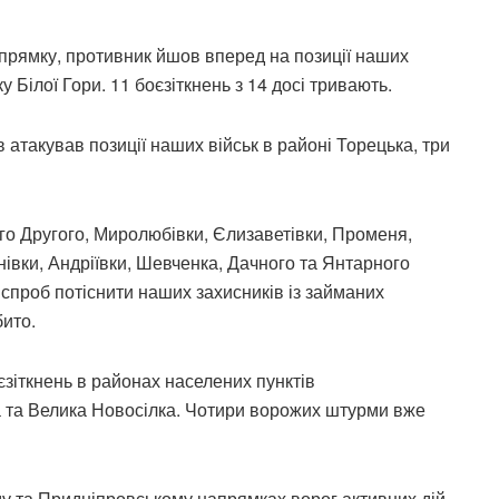
прямку, противник йшов вперед на позиції наших
у Білої Гори. 11 боєзіткнень з 14 досі тривають.
 атакував позиції наших військ в районі Торецька, три
о Другого, Миролюбівки, Єлизаветівки, Променя,
нівки, Андріївки, Шевченка, Дачного та Янтарного
8 спроб потіснити наших захисників із займаних
бито.
зіткнень в районах населених пунктів
а та Велика Новосілка. Чотири ворожих штурми вже
му та Придніпровському напрямках ворог активних дій