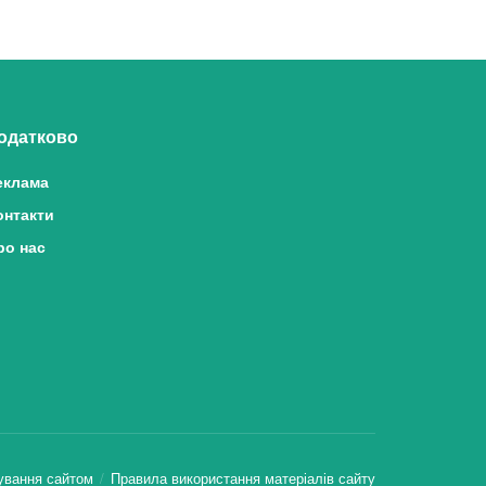
одатково
еклама
онтакти
ро нас
ування сайтом
Правила використання матеріалів сайту