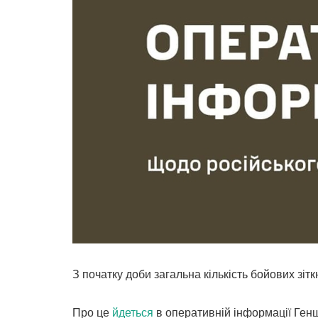
З початку доби загальна кількість бойових зітк
Про це
йдеться
в оперативній інформації Генш