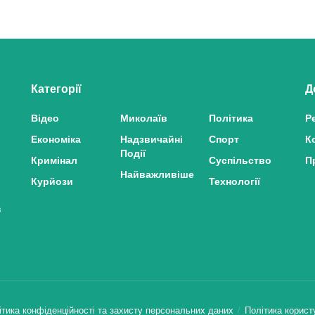
Категорії
Д
Відео
Миколаїв
Політика
Р
Економіка
Надзвичайні
Спорт
К
Події
Кримінал
Суспільство
П
Найважливіше
Курйози
Технології
з
ітика конфіденційності та захисту персональних даних
Політика корист