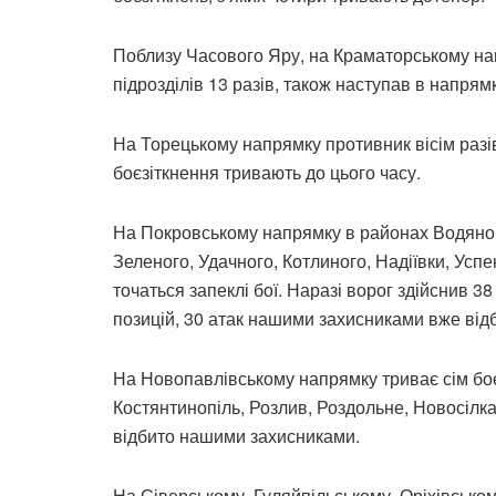
Поблизу Часового Яру, на Краматорському на
підрозділів 13 разів, також наступав в напрямк
На Торецькому напрямку противник вісім разів
боєзіткнення тривають до цього часу.
На Покровському напрямку в районах Водяног
Зеленого, Удачного, Котлиного, Надіївки, Успе
точаться запеклі бої. Наразі ворог здійснив 3
позицій, 30 атак нашими захисниками вже від
На Новопавлівському напрямку триває сім боє
Костянтинопіль, Розлив, Роздольне, Новосілк
відбито нашими захисниками.
На Сіверському, Гуляйпільському, Оріхівсько