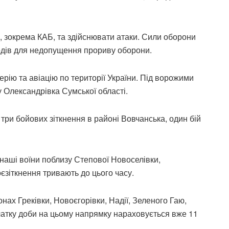
 зокрема КАБ, та здійснювати атаки. Сили оборони
одів для недопущення прориву оборони.
рію та авіацію по території України. Під ворожими
 Олександрівка Сумської області.
три бойових зіткнення в районі Вовчанська, один бій
наші воїни поблизу Степової Новоселівки,
оєзіткнення тривають до цього часу.
ах Греківки, Новоєгорівки, Надії, Зеленого Гаю,
очатку доби на цьому напрямку нараховується вже 11