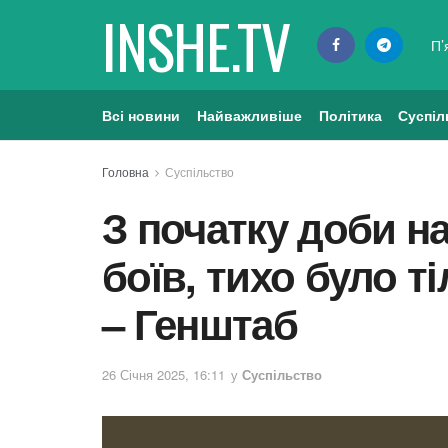
INSHE.TV
П’
Всі новини
Найважливіше
Політика
Суспіл
Головна
Суспільство
З початку доби на
боїв, тихо було т
– Генштаб
26 Січня 2025, 16:11
у
Суспільство