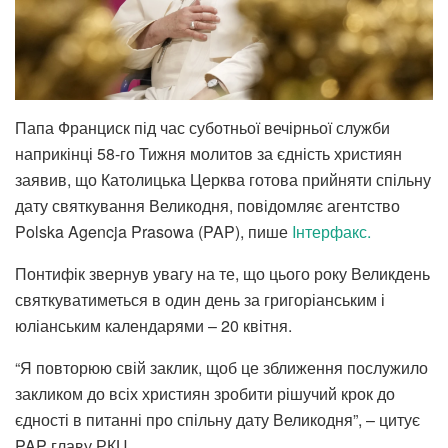
Папа Франциск під час суботньої вечірньої служби
наприкінці 58-го Тижня молитов за єдність християн
заявив, що Католицька Церква готова прийняти спільну
дату святкування Великодня, повідомляє агентство
Polska Agencja Prasowa (PAP), пише
Iнтерфакс.
Понтифік звернув увагу на те, що цього року Великдень
святкуватиметься в один день за григоріанським і
юліанським календарями – 20 квітня.
“Я повторюю свій заклик, щоб це зближення послужило
закликом до всіх християн зробити рішучий крок до
єдності в питанні про спільну дату Великодня”, – цитує
PAP главу РКЦ.