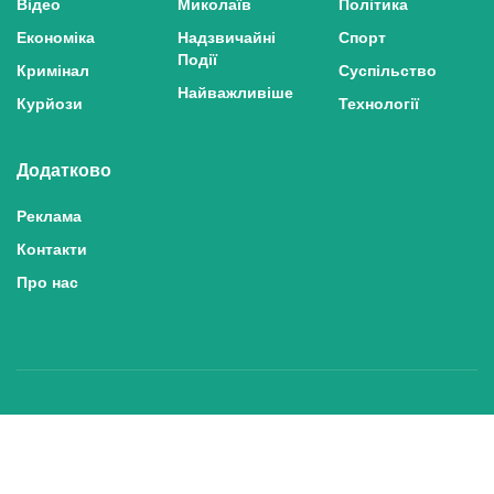
Відео
Миколаїв
Політика
Економіка
Надзвичайні
Спорт
Події
Кримінал
Суспільство
Найважливіше
Курйози
Технології
Додатково
Реклама
Контакти
Про нас
Політика конфіденційності та захисту персональних даних
Політика користування сайтом
Правила використання матеріалів сайту