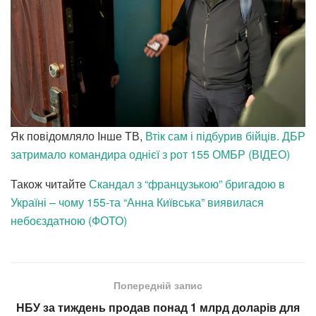
Як повідомляло Інше ТВ,
Втік сам і підбурив бійців. ДБР
затримало командира однієї з рот 155 ОМБР (ВІДЕО)
Також читайте
Скандал з “французькою” бригадою в
Україні – чому 155-та “Анна Київська” виявилася
небоєздатною (ФОТО)
Попередній запис
НБУ за тиждень продав понад 1 млрд доларів для