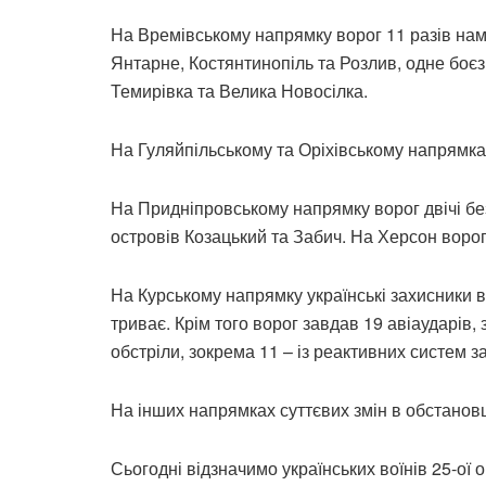
На Времівському напрямку ворог 11 разів нам
Янтарне, Костянтинопіль та Розлив, одне боє
Темирівка та Велика Новосілка.
На Гуляйпільському та Оріхівському напрямка
На Придніпровському напрямку ворог двічі бе
островів Козацький та Забич. На Херсон воро
На Курському напрямку українські захисники в
триває. Крім того ворог завдав 19 авіаударів,
обстріли, зокрема 11 – із реактивних систем з
На інших напрямках суттєвих змін в обстановц
Сьогодні відзначимо українських воїнів 25-ої 