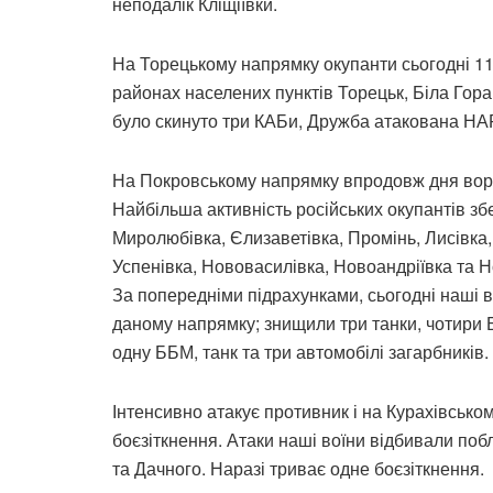
неподалік Кліщіївки.
На Торецькому напрямку окупанти сьогодні 11
районах населених пунктів Торецьк, Біла Гора
було скинуто три КАБи, Дружба атакована НА
На Покровському напрямку впродовж дня ворог
Найбільша активність російських окупантів зб
Миролюбівка, Єлизаветівка, Промінь, Лисівка,
Успенівка, Нововасилівка, Новоандріївка та Н
За попередніми підрахунками, сьогодні наші в
даному напрямку; знищили три танки, чотири Б
одну ББМ, танк та три автомобілі загарбників.
Інтенсивно атакує противник і на Курахівсько
боєзіткнення. Атаки наші воїни відбивали поб
та Дачного. Наразі триває одне боєзіткнення.