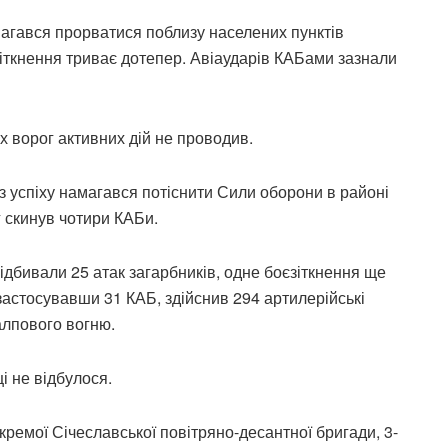
агався прорватися поблизу населених пунктів
зіткнення триває дотепер. Авіаударів КАБами зазнали
х ворог активних дій не проводив.
з успіху намагався потіснити Сили оборони в районі
г скинув чотири КАБи.
ідбивали 25 атак загарбників, одне боєзіткнення ще
 застосувавши 31 КАБ, здійснив 294 артилерійські
алпового вогню.
і не відбулося.
окремої Січеславської повітряно-десантної бригади, 3-