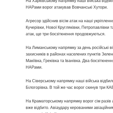
На Харківському напрямку наші війська відбил
НАРами ворог атакував Вовчанські Хутори.
Агресор здійснив вісім атак на наші укріплен
Кучерівки, Нової Кругляківки, Петропавлівки 
атак, ще три боєзіткнення продовжуються.
На Лиманському напрямку за день російські ві
захисників в районах населених пунктів Зелен
Макіївка, Греківка та Іванівка. Два боєзіткне
НАРами.
На Сіверському напрямку наші війська відбил
Білогорівка. В той же час ворог скинув три К
На Краматорському напрямку ворог сім разів а
вже відбито. Авіаудару керованими авіаційн