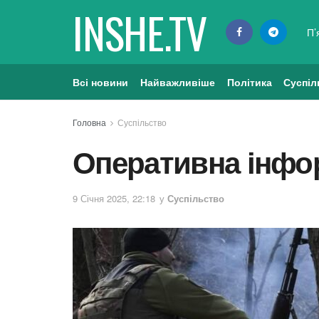
INSHE.TV
П’
Всі новини
Найважливіше
Політика
Суспіл
Головна
Суспільство
Оперативна інфо
9 Січня 2025, 22:18
у
Суспільство