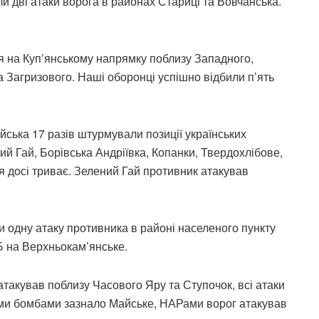
и дві атаки ворога в районах Стариці та Вовчанська.
ня на Куп’янському напрямку поблизу Западного,
та Загризового. Наші оборонці успішно відбили п’ять
йська 17 разів штурмували позиції українських
ий Гай, Борівська Андріївка, Копанки, Твердохлібове,
ння досі триває. Зелений Гай противник атакував
и одну атаку противника в районі населеного пункту
АБ на Верхньокам’янське.
такував поблизу Часового Яру та Ступочок, всі атаки
ими бомбами зазнало Майське, НАРами ворог атакував