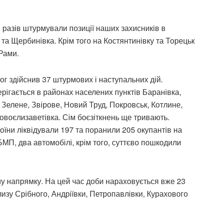
 разів штурмували позиції наших захисників в
 та Щербинівка. Крім того на Костянтинівку та Торецьк
Рами.
 здійснив 37 штурмових і наступальних дій.
ерігається в районах населених пунктів Баранівка,
 Зелене, Звірове, Новий Труд, Покровськ, Котлине,
овоєлизаветівка. Сім боєзіткнень ще тривають.
оїни ліквідували 197 та поранили 205 окупантів на
МП, два автомобілі, крім того, суттєво пошкодили
му напрямку. На цей час доби нараховується вже 23
лизу Срібного, Андріївки, Петропавлівки, Курахового