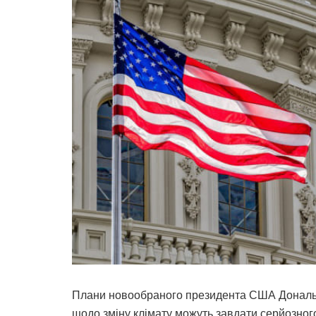
Плани новообраного президента США Дональда
щодо зміну клімату можуть завдати серйозног