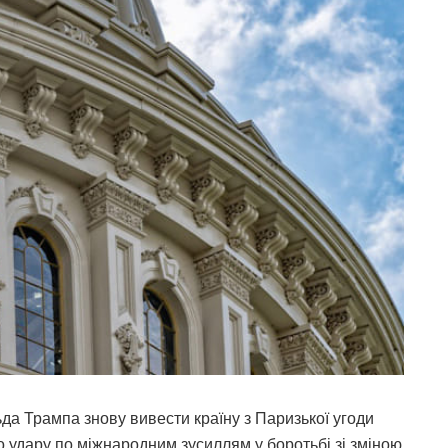
 Трампа знову вивести країну з Паризької угоди
о удару по міжнародним зусиллям у боротьбі зі зміною