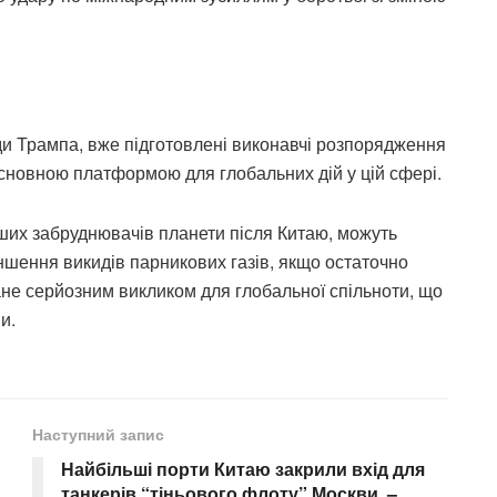
и Трампа, вже підготовлені виконавчі розпорядження
основною платформою для глобальних дій у цій сфері.
ших забруднювачів планети після Китаю, можуть
ншення викидів парникових газів, якщо остаточно
тане серйозним викликом для глобальної спільноти, що
и.
Наступний запис
Найбільші порти Китаю закрили вхід для
танкерів “тіньового флоту” Москви, –