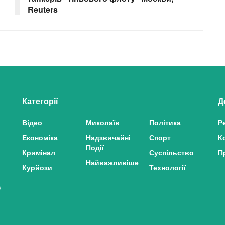
Reuters
Категорії
Д
Відео
Миколаїв
Політика
Р
Економіка
Надзвичайні
Спорт
К
Події
Кримінал
Суспільство
П
Найважливіше
Курйози
Технології
з