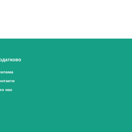
одатково
еклама
онтакти
ро нас