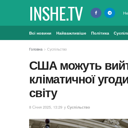
INSHE.TV
Не
Всі новини
Найважливіше
Політика
Суспіл
Головна
Суспільство
США можуть вийт
кліматичної угоди
світу
8 Січня 2025, 13:29
у
Суспільство