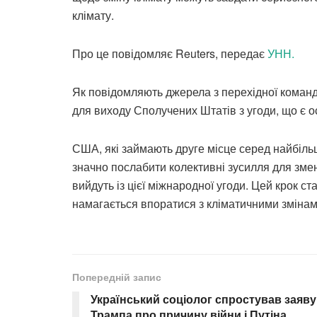
клімату.
Про це повідомляє Reuters, передає
УНН.
Як повідомляють джерела з перехідної команд
для виходу Сполучених Штатів з угоди, що є 
США, які займають друге місце серед найбіль
значно послабити колективні зусилля для зме
вийдуть із цієї міжнародної угоди. Цей крок с
намагається впоратися з кліматичними змінам
Попередній запис
Український соціолог спростував заяву
Трампа про причину війни і Путіна