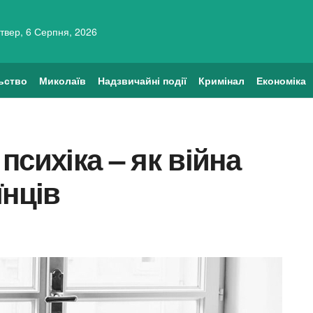
твер, 6 Серпня, 2026
ьство
Миколаїв
Надзвичайні події
Кримінал
Економіка
 психіка – як війна
їнців