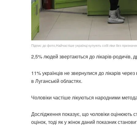
Підпис до фото,Найчастіше українці купують собі ліки без призначе
2,5% людей звертаються до лікарів-родичів, д
11% українців не звернулися до лікарів через
в Луганській областях.
Чоловіки частіше лікуються народними метода
Дослідження показує, що чоловіки оцінюють 
оцінок, тоді як у жінок даний показник станови