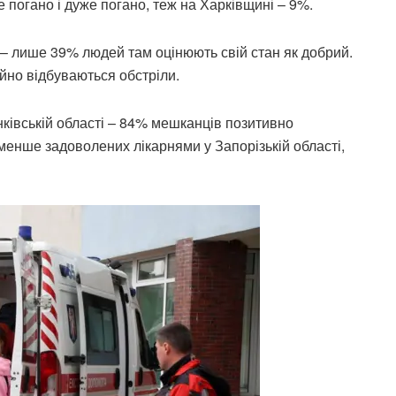
е погано і дуже погано, теж на Харківщині – 9%.
і – лише 39% людей там оцінюють свій стан як добрий.
ійно відбуваються обстріли.
ківській області – 84% мешканців позитивно
менше задоволених лікарнями у Запорізькій області,