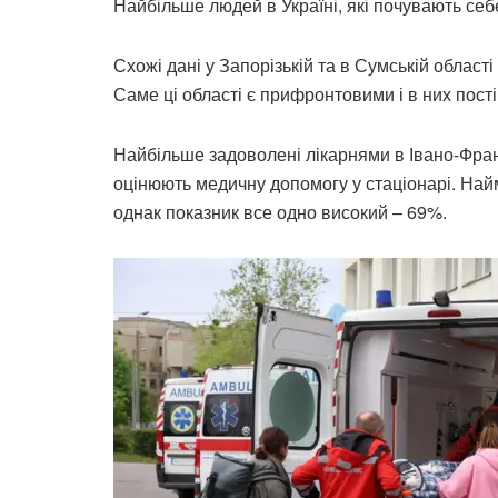
Найбільше людей в Україні, які почувають себ
Схожі дані у Запорізькій та в Сумській област
Саме ці області є прифронтовими і в них пост
Найбільше задоволені лікарнями в Івано-Фран
оцінюють медичну допомогу у стаціонарі. Най
однак показник все одно високий – 69%.