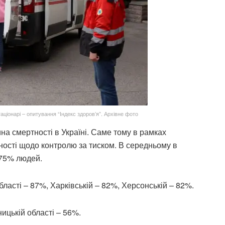
ціонарі – опитування “Індекс здоров’я”. Архівне фото
а смертності в Україні. Саме тому в рамках
ності щодо контролю за тиском. В середньому в
 75% людей.
бласті – 87%, Харківській – 82%, Херсонській – 82%.
ицькій області – 56%.