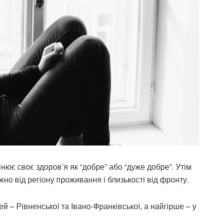
нює своє здоров’я як “добре” або “дуже добре”. Утім
но від регіону проживання і близькості від фронту.
 – Рівненської та Івано-Франківської, а найгірше – у