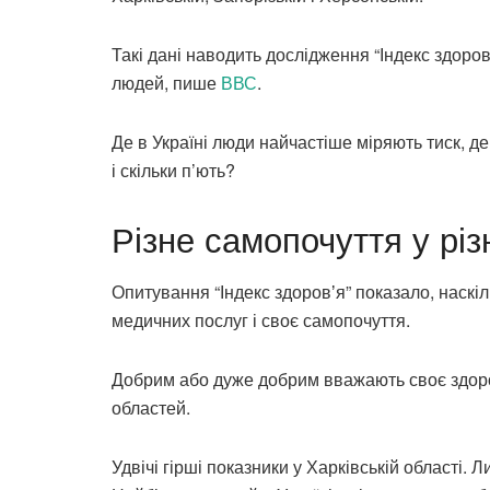
Такі дані наводить дослідження “Індекс здоровʼ
людей, пише
ВВС
.
Де в Україні люди найчастіше міряють тиск, д
і скільки п’ють?
Різне самопочуття у різ
Опитування “Індекс здоровʼя” показало, наскі
медичних послуг і своє самопочуття.
Добрим або дуже добрим вважають своє здоров
областей.
Удвічі гірші показники у Харківській області