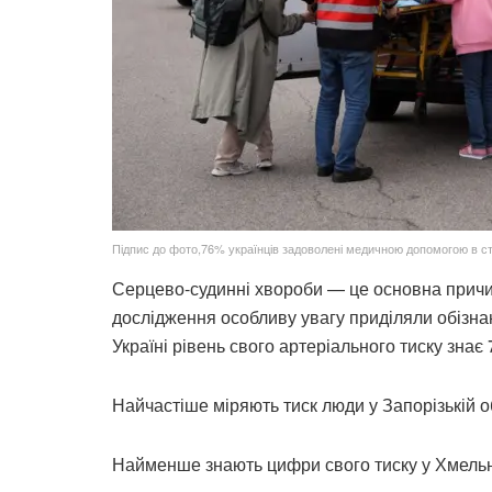
Підпис до фото,76% українців задоволені медичною допомогою в ста
Серцево-судинні хвороби — це основна причин
дослідження особливу увагу приділяли обізна
Україні рівень свого артеріального тиску знає
Найчастіше міряють тиск люди у Запорізькій о
Найменше знають цифри свого тиску у Хмельн