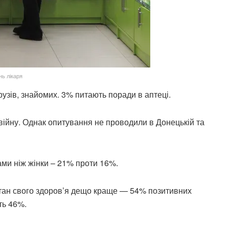
нь лікаря
рузів, знайомих. 3% питають поради в аптеці.
 війну. Однак опитування не проводили в Донецькій та
ми ніж жінки – 21% проти 16%.
стан свого здоров’я дещо краще — 54% позитивних
ть 46%.