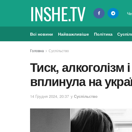
INSHE.TV
Че
Всі новини
Найважливіше
Політика
Суспіл
Головна
Суспільство
Тиск, алкоголізм і
вплинула на укра
14 Грудня 2024, 20:37
у
Суспільство