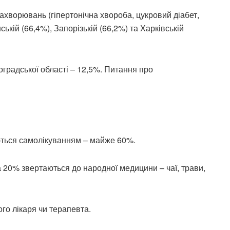
ахворювань (гіпертонічна хвороба, цукровий діабет,
кій (66,4%), Запорізькій (66,2%) та Харківській
градської області – 12,5%. Питання про
ються самолікуванням – майже 60%.
 а 20% звертаються до народної медицини – чаї, трави,
го лікаря чи терапевта.