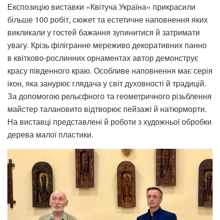
Експозицію виставки «Квітуча Україна» прикрасили
більше 100 робіт, сюжет та естетичне наповнення яких
викликали у гостей бажання зупинитися й затримати
увагу. Крізь філігранне мереживо декоративних панно
в квітково-рослинних орнаментах автор демонструє
красу південного краю. Особливе наповнення має серія
ікон, яка занурює глядача у світ духовності й традицій.
За допомогою рельєфного та геометричного різьблення
майстер талановито відтворює пейзажі й натюрморти.
На виставці представлені й роботи з художньої обробки
дерева малої пластики.