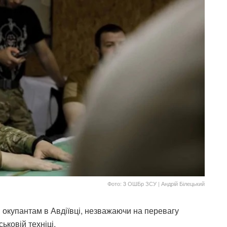
Фото: 3 ОШБр ЗСУ | Андрій Білецький
им окупантам в Авдіївці, незважаючи на перевагу
ськовій техніці.