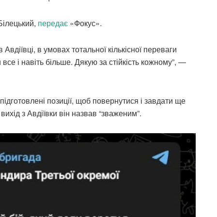
Білецький,
передає
«Фокус».
в Авдіївці, в умовах тотальної кількісної переваги
и все і навіть більше. Дякую за стійкість кожному”, —
 підготовлені позиції, щоб повернутися і завдати ще
ихід з Авдіївки він назвав “зваженим”.