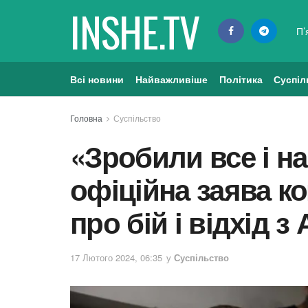
INSHE.TV
П’
Всі новини
Найважливіше
Політика
Суспіл
Головна
Суспільство
«Зробили все і на
офіційна заява к
про бій і відхід з
17 Лютого 2024, 06:35
у
Суспільство