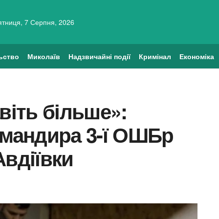
ятниця, 7 Серпня, 2026
ьство
Миколаїв
Надзвичайні події
Кримінал
Економіка
віть більше»:
омандира 3-ї ОШБр
 Авдіївки