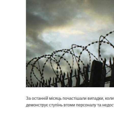
За останній місяць почастішали випадки, коли 
демонструє ступінь втоми персоналу та недос