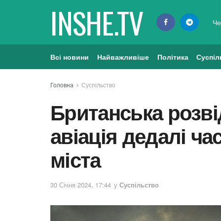
INSHE.TV
Че
Всі новини
Найважливіше
Політика
Суспіл
Головна
Суспільство
Британська розві
авіація дедалі ча
міста
30 Січня 2024, 17:44
у
Суспільство