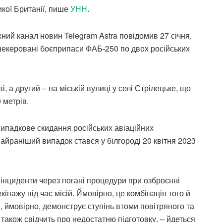
кої Британії, пише
УНН
.
жний канал новин Telegram Astra повідомив 27 січня,
 некеровані боєприпаси ФАБ-250 по двох російських
 а другий – на міській вулиці у селі Стрілецьке, що
 метрів.
випадкове скидання російських авіаційних
Найраніший випадок стався у білгороді 20 квітня 2023
 інциденти через погані процедури при озброєнні
іпажу під час місій. Ймовірно, це комбінація того й
, ймовірно, демонструє ступінь втоми повітряного та
а також свідчить про недостатню підготовку, – йдеться