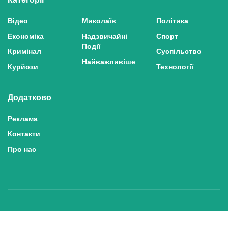
Відео
Миколаїв
Політика
Економіка
Надзвичайні
Спорт
Події
Кримінал
Суспільство
Найважливіше
Курйози
Технології
Додатково
Реклама
Контакти
Про нас
Політика конфіденційності та захисту персональних даних
Політика користування сайтом