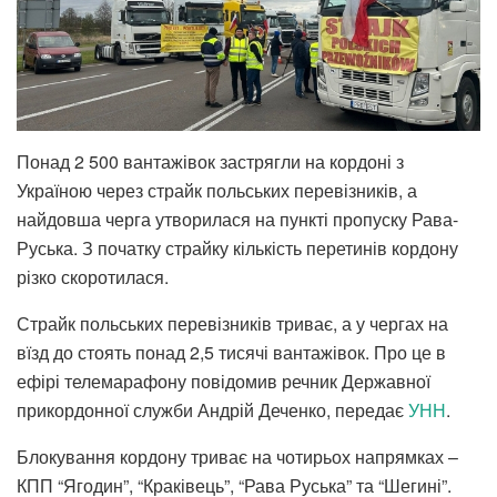
Понад 2 500 вантажівок застрягли на кордоні з
Україною через страйк польських перевізників, а
найдовша черга утворилася на пункті пропуску Рава-
Руська. З початку страйку кількість перетинів кордону
різко скоротилася.
Страйк польських перевізників триває, а у чергах на
вїзд до стоять понад 2,5 тисячі вантажівок. Про це в
ефірі телемарафону повідомив речник Державної
прикордонної служби Андрій Деченко, передає
УНН
.
Блокування кордону триває на чотирьох напрямках –
КПП “Ягодин”, “Краківець”, “Рава Руська” та “Шегині”.