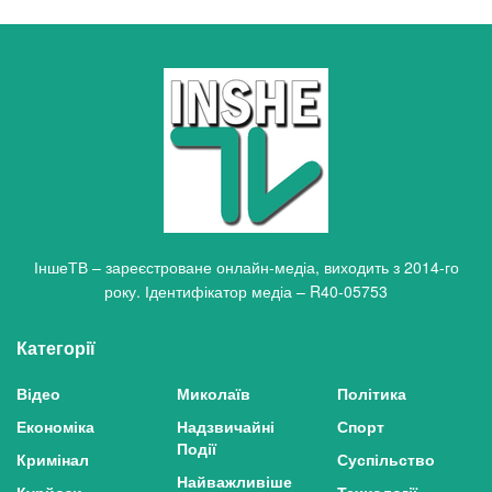
ІншеТВ – зареєстроване онлайн-медіа, виходить з 2014-го
року. Ідентифікатор медіа – R40-05753
Категорії
Відео
Миколаїв
Політика
Економіка
Надзвичайні
Спорт
Події
Кримінал
Суспільство
Найважливіше
Курйози
Технології