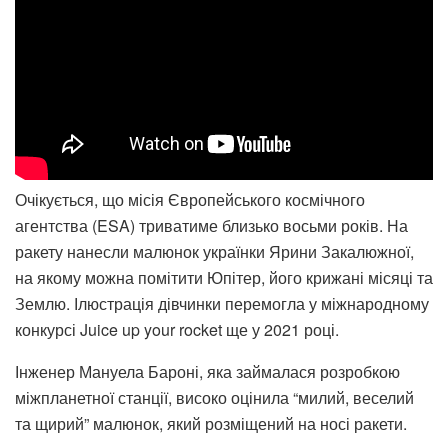
Очікується, що місія Європейського космічного
агентства (ESA) триватиме близько восьми років. На
ракету нанесли малюнок українки Ярини Закалюжної,
на якому можна помітити Юпітер, його крижані місяці та
Землю. Ілюстрація дівчинки перемогла у міжнародному
конкурсі Juice up your rocket ще у 2021 році.
Інженер Мануела Бароні, яка займалася розробкою
міжпланетної станції, високо оцінила “милий, веселий
та щирий” малюнок, який розміщений на носі ракети.