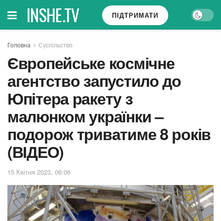
INSHE.TV
ПІДТРИМАТИ
Головна
Суспільство
Європейське космічне
агентство запустило до
Юпітера ракету з
малюнком українки –
подорож триватиме 8 років
(ВІДЕО)
15 Квітня 2023, 06:06