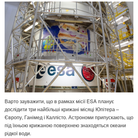
Варто зауважити, що в рамках місії ESA планує
дослідити три найбільші крижані місяці Юпітера –
Європу, Ганімед і Каллісто. Астрономи припускають, що
під їхньою крижаною поверхнею знаходяться океани
рідкої води.