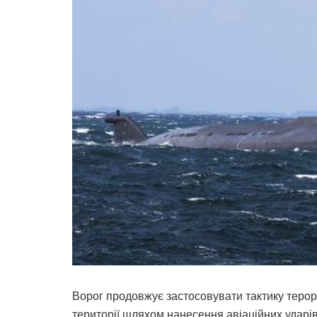
Ворог продовжує застосовувати тактику терор
території шляхом нанесення авіаційних удар