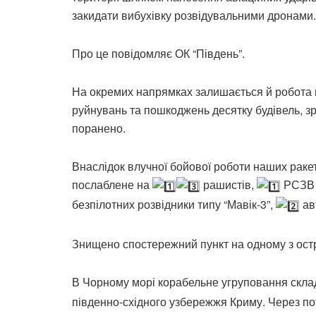
закидати вибухівку розвідувальними дронами.
Про це повідомляє ОК “Південь”.
На окремих напрямках залишається й робота в
руйнувань та пошкоджень десятку будівель, з
поранено.
Внаслідок влучної бойової роботи наших ракет
послаблене на
рашистів,
РСЗВ 
безпілотних розвідники типу “Мавік-3”,
ав
Знищено спостережний пункт на одному з остр
В Чорному морі корабельне угруповання скла
південно-східного узбережжя Криму. Через по