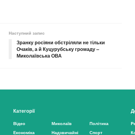
Наступний запис
Зранку росіяни обстріляли не тільки
Очаків, а й Куцурубську громаду –
Миколаївська ОВА
Категорії
Д
Відео
Миколаїв
Політика
Р
Економіка
Надзвичайні
Спорт
К