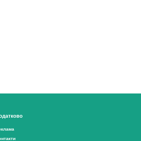
одатково
еклама
онтакти