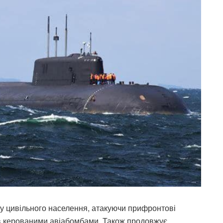
у цивільного населення, атакуючи прифронтові
ів керованими авіабомбами. Також продовжує