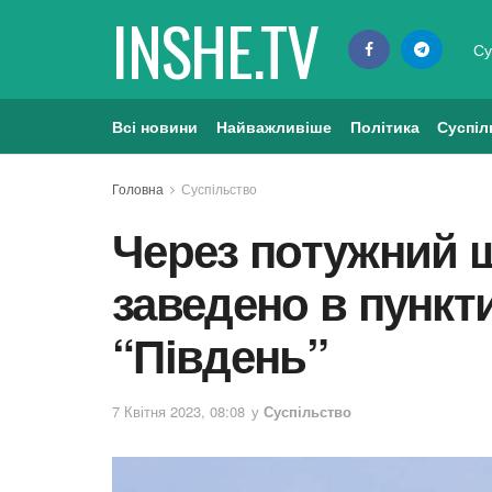
INSHE.TV
Су
Всі новини
Найважливіше
Політика
Суспіл
Головна
Суспільство
Через потужний ш
заведено в пункт
“Південь”
7 Квітня 2023, 08:08
у
Суспільство