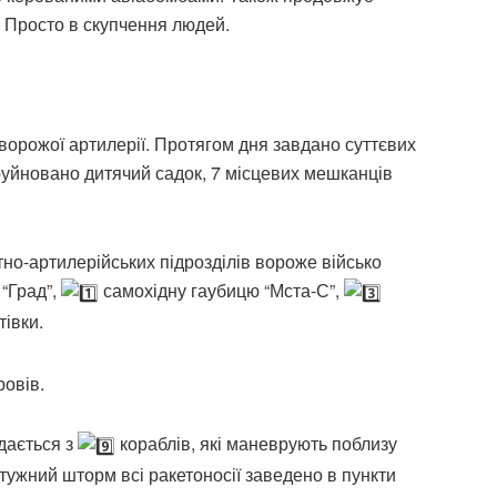
 Просто в скупчення людей.
орожої артилерії. Протягом дня завдано суттєвих
руйновано дитячий садок, 7 місцевих мешканців
но-артилерійських підрозділів вороже військо
“Град”,
самохідну гаубицю “Мста-С”,
тівки.
овів.
дається з
кораблів, які маневрують поблизу
тужний шторм всі ракетоносії заведено в пункти