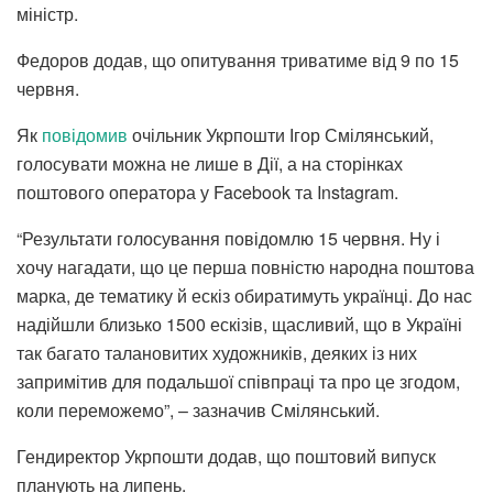
міністр.
Федоров додав, що опитування триватиме від 9 по 15
червня.
Як
повідомив
очільник Укрпошти Ігор Смілянський,
голосувати можна не лише в Дії, а на сторінках
поштового оператора у Facebook та Instagram.
“Результати голосування повідомлю 15 червня. Ну і
хочу нагадати, що це перша повністю народна поштова
марка, де тематику й ескіз обиратимуть українці. До нас
надійшли близько 1500 ескізів, щасливий, що в Україні
так багато талановитих художників, деяких із них
запримітив для подальшої співпраці та про це згодом,
коли переможемо”, – зазначив Смілянський.
Гендиректор Укрпошти додав, що поштовий випуск
планують на липень.