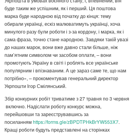
Укрпошта в умовах воєнного стану, і, впевнений, він
буде таким же успішним, як і перший. Ця поштова
марка буде народною від початку до кінця: тему
обирали українці, ескіз малюватимуть українці, хоча
минулого разу були роботи і з-за кордону, і марка, як і
сама фраза, точно стане народною. Завдяки такій увазі
до наших марок, вони вже давно стали більше, ніж
пам’ятним символом чи засобом оплати, – вони
промотують Україну в світі і роблять все українське
популярним і впізнаваним. А це зараз саме те, що нам
потрібно», – прокоментував генеральний директор
Укрпошти Ігор Смілянський.
Збір конкурних робіт триватиме з 27 травня по 3 червня
включно. Надіслати роботу конкурс можна,
перейшовши та зареєструвавшись за
посиланням
https://forms.gle/zBPDTPHkBrYW553X7
.
Кращі роботи будуть представлені на сторінках