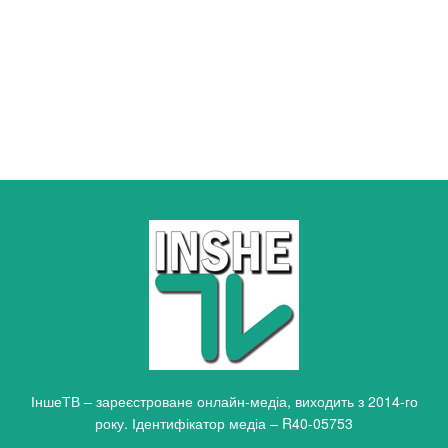
ІншеТВ – зареєстроване онлайн-медіа, виходить з 2014-го
року. Ідентифікатор медіа – R40-05753