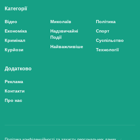
Категорії
Відео
Миколаїв
Політика
Економіка
Надзвичайні
Спорт
Події
Кримінал
Суспільство
Найважливіше
Курйози
Технології
Додатково
Реклама
Контакти
Про нас
Політика конфіденційності та захисту персональних даних