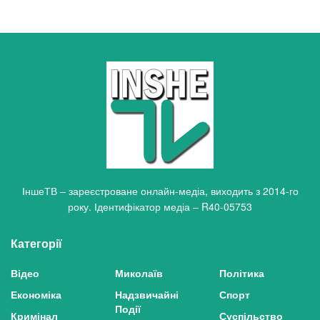
ІншеТВ – зареєстроване онлайн-медіа, виходить з 2014-го
року. Ідентифікатор медіа – R40-05753
Категорії
Відео
Миколаїв
Політика
Економіка
Надзвичайні
Спорт
Події
Кримінал
Суспільство