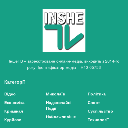
ІншеТВ – зареєстроване онлайн-медіа, виходить з 2014-го
року. Ідентифікатор медіа – R40-05753
Категорії
Відео
Миколаїв
Політика
Економіка
Надзвичайні
Спорт
Події
Кримінал
Суспільство
Найважливіше
Курйози
Технології