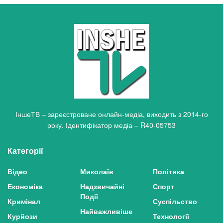
ІншеТВ – зареєстроване онлайн-медіа, виходить з 2014-го
року. Ідентифікатор медіа – R40-05753
Категорії
Відео
Миколаїв
Політика
Економіка
Надзвичайні
Спорт
Події
Кримінал
Суспільство
Найважливіше
Курйози
Технології