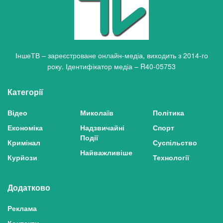
ІншеТВ – зареєстроване онлайн-медіа, виходить з 2014-го
року. Ідентифікатор медіа – R40-05753
Категорії
Відео
Миколаїв
Політика
Економіка
Надзвичайні
Спорт
Події
Кримінал
Суспільство
Найважливіше
Курйози
Технології
Додатково
Реклама
Контакти